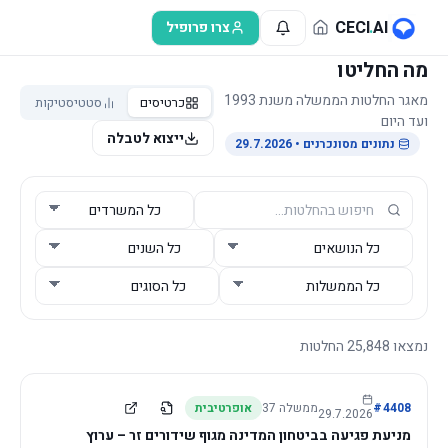
לג לתוכן הראשי
CECI
.
AI
צרו פרופיל
מה החליטו
מאגר החלטות הממשלה משנת 1993
כרטיסים
סטטיסטיקות
ועד היום
ייצוא לטבלה
נתונים מסונכרנים
• 29.7.2026
נמצאו
25,848
החלטות
4408
#
ממשלה
37
אופרטיבית
29.7.2026
מניעת פגיעה בביטחון המדינה מגוף שידורים זר – ערוץ