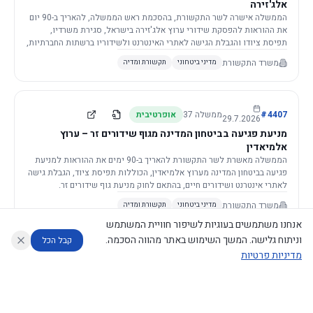
אלג'זירה
הממשלה אישרה לשר התקשורת, בהסכמת ראש הממשלה, להאריך ב-90 יום
את ההוראות להפסקת שידורי ערוץ אלג'זירה בישראל, סגירת משרדיו,
תפיסת ציודו והגבלת הגישה לאתרי האינטרנט ולשידוריו ברשתות החברתיות,
וזאת בשל פגיעה ממשית בביטחון המדינה.
משרד התקשורת
מדיני ביטחוני
תקשורת ומדיה
4407
#
ממשלה
37
אופרטיבית
29.7.2026
מניעת פגיעה בביטחון המדינה מגוף שידורים זר – ערוץ
אלמיאדין
הממשלה מאשרת לשר התקשורת להאריך ב-90 ימים את ההוראות למניעת
פגיעה בביטחון המדינה מערוץ אלמיאדין, הכוללות תפיסת ציוד, הגבלת גישה
לאתרי אינטרנט ושידורים חיים, בהתאם לחוק מניעת גוף שידורים זר.
משרד התקשורת
מדיני ביטחוני
תקשורת ומדיה
אנחנו משתמשים בעוגיות לשיפור חוויית המשתמש
וניתוח גלישה. המשך השימוש באתר מהווה הסכמה.
קבל הכל
מדיניות פרטיות
4421
#
ממשלה
37
אופרטיבית
26.7.2026
העתקת תשתית תקשורת פסיבית במסגרת קידום מיזמי
עוזר לחוקר
מנתח החלטות ממשלה
מנתח מדיניות
מה החליטו
דוחות המוניטור
תשתית
הממשלה מטילה על שרי האוצר והתקשורת לקדם תיקון לחוק לקידום
נגישות
|
פרטיות
|
CECI.AI
2026
©