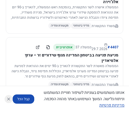
אלג'זירה
הממשלה אישרה לשר התקשורת, בהסכמת ראש הממשלה, להאריך ב-90 יום
את ההוראות להפסקת שידורי ערוץ אלג'זירה בישראל, סגירת משרדיו,
תפיסת ציודו והגבלת הגישה לאתרי האינטרנט ולשידוריו ברשתות החברתיות,
וזאת בשל פגיעה ממשית בביטחון המדינה.
משרד התקשורת
מדיני ביטחוני
תקשורת ומדיה
4407
#
ממשלה
37
אופרטיבית
29.7.2026
מניעת פגיעה בביטחון המדינה מגוף שידורים זר – ערוץ
אלמיאדין
הממשלה מאשרת לשר התקשורת להאריך ב-90 ימים את ההוראות למניעת
פגיעה בביטחון המדינה מערוץ אלמיאדין, הכוללות תפיסת ציוד, הגבלת גישה
לאתרי אינטרנט ושידורים חיים, בהתאם לחוק מניעת גוף שידורים זר.
משרד התקשורת
מדיני ביטחוני
תקשורת ומדיה
אנחנו משתמשים בעוגיות לשיפור חוויית המשתמש
וניתוח גלישה. המשך השימוש באתר מהווה הסכמה.
קבל הכל
מדיניות פרטיות
4421
#
ממשלה
37
אופרטיבית
26.7.2026
העתקת תשתית תקשורת פסיבית במסגרת קידום מיזמי
עוזר לחוקר
מנתח החלטות ממשלה
מנתח מדיניות
מה החליטו
דוחות המוניטור
תשתית
הממשלה מטילה על שרי האוצר והתקשורת לקדם תיקון לחוק לקידום
נגישות
|
פרטיות
|
CECI.AI
2026
©