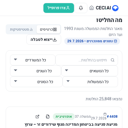
לג לתוכן הראשי
CECI
.
AI
צרו פרופיל
מה החליטו
מאגר החלטות הממשלה משנת 1993
כרטיסים
סטטיסטיקות
ועד היום
ייצוא לטבלה
נתונים מסונכרנים
• 29.7.2026
נמצאו
25,848
החלטות
4408
#
ממשלה
37
אופרטיבית
29.7.2026
מניעת פגיעה בביטחון המדינה מגוף שידורים זר – ערוץ