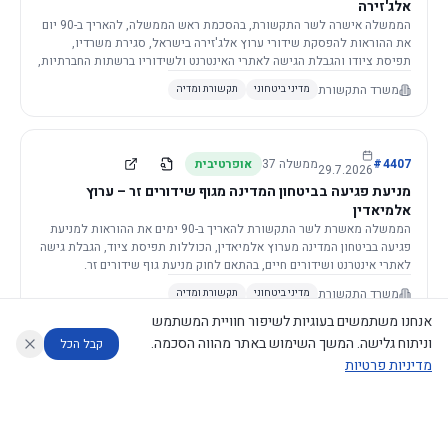
אלג'זירה
הממשלה אישרה לשר התקשורת, בהסכמת ראש הממשלה, להאריך ב-90 יום
את ההוראות להפסקת שידורי ערוץ אלג'זירה בישראל, סגירת משרדיו,
תפיסת ציודו והגבלת הגישה לאתרי האינטרנט ולשידוריו ברשתות החברתיות,
וזאת בשל פגיעה ממשית בביטחון המדינה.
משרד התקשורת
מדיני ביטחוני
תקשורת ומדיה
4407
#
ממשלה
37
אופרטיבית
29.7.2026
מניעת פגיעה בביטחון המדינה מגוף שידורים זר – ערוץ
אלמיאדין
הממשלה מאשרת לשר התקשורת להאריך ב-90 ימים את ההוראות למניעת
פגיעה בביטחון המדינה מערוץ אלמיאדין, הכוללות תפיסת ציוד, הגבלת גישה
לאתרי אינטרנט ושידורים חיים, בהתאם לחוק מניעת גוף שידורים זר.
משרד התקשורת
מדיני ביטחוני
תקשורת ומדיה
אנחנו משתמשים בעוגיות לשיפור חוויית המשתמש
וניתוח גלישה. המשך השימוש באתר מהווה הסכמה.
קבל הכל
מדיניות פרטיות
4421
#
ממשלה
37
אופרטיבית
26.7.2026
העתקת תשתית תקשורת פסיבית במסגרת קידום מיזמי
עוזר לחוקר
מנתח החלטות ממשלה
מנתח מדיניות
מה החליטו
דוחות המוניטור
תשתית
הממשלה מטילה על שרי האוצר והתקשורת לקדם תיקון לחוק לקידום
נגישות
|
פרטיות
|
CECI.AI
2026
©