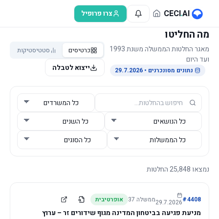
לג לתוכן הראשי
CECI
.
AI
צרו פרופיל
מה החליטו
מאגר החלטות הממשלה משנת 1993
כרטיסים
סטטיסטיקות
ועד היום
ייצוא לטבלה
נתונים מסונכרנים
• 29.7.2026
נמצאו
25,848
החלטות
4408
#
ממשלה
37
אופרטיבית
29.7.2026
מניעת פגיעה בביטחון המדינה מגוף שידורים זר – ערוץ