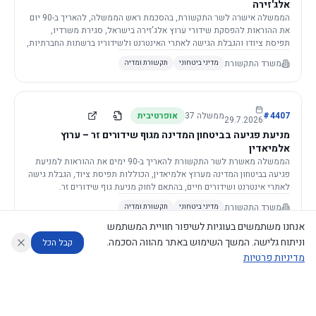
אלג'זירה
הממשלה אישרה לשר התקשורת, בהסכמת ראש הממשלה, להאריך ב-90 יום
את ההוראות להפסקת שידורי ערוץ אלג'זירה בישראל, סגירת משרדיו,
תפיסת ציודו והגבלת הגישה לאתרי האינטרנט ולשידוריו ברשתות החברתיות,
וזאת בשל פגיעה ממשית בביטחון המדינה.
משרד התקשורת
מדיני ביטחוני
תקשורת ומדיה
4407
#
ממשלה
37
אופרטיבית
29.7.2026
מניעת פגיעה בביטחון המדינה מגוף שידורים זר – ערוץ
אלמיאדין
הממשלה מאשרת לשר התקשורת להאריך ב-90 ימים את ההוראות למניעת
פגיעה בביטחון המדינה מערוץ אלמיאדין, הכוללות תפיסת ציוד, הגבלת גישה
לאתרי אינטרנט ושידורים חיים, בהתאם לחוק מניעת גוף שידורים זר.
משרד התקשורת
מדיני ביטחוני
תקשורת ומדיה
אנחנו משתמשים בעוגיות לשיפור חוויית המשתמש
וניתוח גלישה. המשך השימוש באתר מהווה הסכמה.
קבל הכל
מדיניות פרטיות
4421
#
ממשלה
37
אופרטיבית
26.7.2026
העתקת תשתית תקשורת פסיבית במסגרת קידום מיזמי
עוזר לחוקר
מנתח החלטות ממשלה
מנתח מדיניות
מה החליטו
דוחות המוניטור
תשתית
הממשלה מטילה על שרי האוצר והתקשורת לקדם תיקון לחוק לקידום
נגישות
|
פרטיות
|
CECI.AI
2026
©