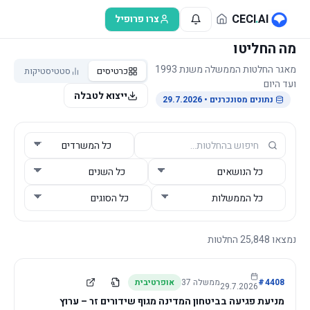
לג לתוכן הראשי
CECI
.
AI
צרו פרופיל
מה החליטו
מאגר החלטות הממשלה משנת 1993
כרטיסים
סטטיסטיקות
ועד היום
ייצוא לטבלה
נתונים מסונכרנים
• 29.7.2026
נמצאו
25,848
החלטות
4408
#
ממשלה
37
אופרטיבית
29.7.2026
מניעת פגיעה בביטחון המדינה מגוף שידורים זר – ערוץ