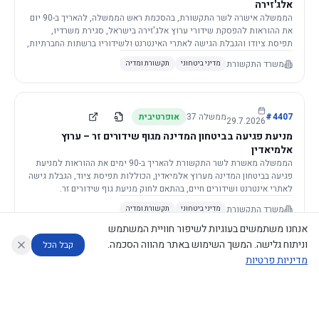
אלג'זירה
הממשלה אישרה לשר התקשורת, בהסכמת ראש הממשלה, להאריך ב-90 יום
את ההוראות להפסקת שידורי ערוץ אלג'זירה בישראל, סגירת משרדיו,
תפיסת ציודו והגבלת הגישה לאתרי האינטרנט ולשידוריו ברשתות החברתיות,
וזאת בשל פגיעה ממשית בביטחון המדינה.
משרד התקשורת
מדיני ביטחוני
תקשורת ומדיה
4407
#
ממשלה
37
אופרטיבית
29.7.2026
מניעת פגיעה בביטחון המדינה מגוף שידורים זר – ערוץ
אלמיאדין
הממשלה מאשרת לשר התקשורת להאריך ב-90 ימים את ההוראות למניעת
פגיעה בביטחון המדינה מערוץ אלמיאדין, הכוללות תפיסת ציוד, הגבלת גישה
לאתרי אינטרנט ושידורים חיים, בהתאם לחוק מניעת גוף שידורים זר.
משרד התקשורת
מדיני ביטחוני
תקשורת ומדיה
אנחנו משתמשים בעוגיות לשיפור חוויית המשתמש
וניתוח גלישה. המשך השימוש באתר מהווה הסכמה.
קבל הכל
מדיניות פרטיות
4421
#
ממשלה
37
אופרטיבית
26.7.2026
העתקת תשתית תקשורת פסיבית במסגרת קידום מיזמי
עוזר לחוקר
מנתח החלטות ממשלה
מנתח מדיניות
מה החליטו
דוחות המוניטור
תשתית
הממשלה מטילה על שרי האוצר והתקשורת לקדם תיקון לחוק לקידום
נגישות
|
פרטיות
|
CECI.AI
2026
©