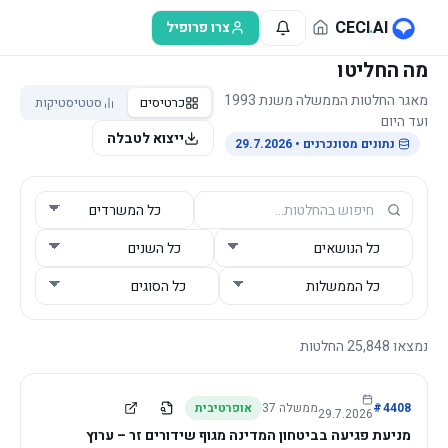
לג לתוכן הראשי
CECI
.
AI
צרו פרופיל
מה החליטו
מאגר החלטות הממשלה משנת 1993
כרטיסים
סטטיסטיקות
ועד היום
ייצוא לטבלה
נתונים מסונכרנים
• 29.7.2026
נמצאו
25,848
החלטות
4408
#
ממשלה
37
אופרטיבית
29.7.2026
מניעת פגיעה בביטחון המדינה מגוף שידורים זר – ערוץ