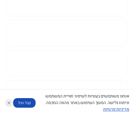
אנחנו משתמשים בעוגיות לשיפור חוויית המשתמש
וניתוח גלישה. המשך השימוש באתר מהווה הסכמה.
קבל הכל
מדיניות פרטיות
עוזר לחוקר
מנתח החלטות ממשלה
מנתח מדיניות
מה החליטו
דוחות המוניטור
נגישות
|
פרטיות
|
CECI.AI
2026
©