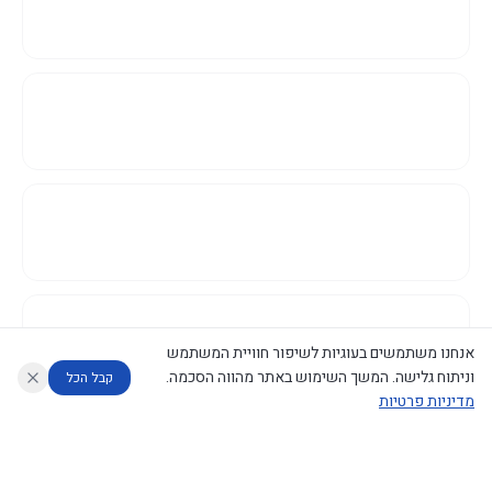
אנחנו משתמשים בעוגיות לשיפור חוויית המשתמש
וניתוח גלישה. המשך השימוש באתר מהווה הסכמה.
קבל הכל
מדיניות פרטיות
עוזר לחוקר
מנתח החלטות ממשלה
מנתח מדיניות
מה החליטו
דוחות המוניטור
נגישות
|
פרטיות
|
CECI.AI
2026
©