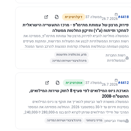
התשתית.
4418
#
ממשלה
37
דקלרטיבית
26.7.2026
פירוק מרצון של עמותת מתימו"פ - מרכז התעשייה הישראלית
למחקר ופיתוח (ע"ר) ותיקון החלטות ממשלה
הממשלה מחליטה להביא לפירוק מרצון של עמותת מתימו"פ, מסמיכה את
רשות החברות הממשלתיות לבצע את הפעולות הנדרשות, ומתקנת סעיפים
בתקנון העמותה ובהחלטות ממשלה קודמות הנוגעות להרכב הוועד המנהל.
רשות החברות
מדע, טכנולוגיה וחדשנות
הממשלתיות
מינהל ציבורי ושירות המדינה
4412
#
ממשלה
37
אופרטיבית
26.7.2026
הארכת גיוס המילואים לפי סעיף 8 לחוק שירות המילואים,
התשס"ח-2008
הממשלה מאשרת לשר הביטחון להאריך את תוקף צו גיוס המילואים
בנסיבות חירום עד ל-30 בספטמבר 2026. ההחלטה מפחיתה את המספר
המרבי של חיילי המילואים שניתן לקרוא להם בצו מ-280,000 ל-240,000,
ומסמיכה גורמים צבאיים לקרוא לחיילים לשירות תוך הגדרת תנאים לגיוס
משרד הביטחון
מדיני ביטחוני
מינהל ציבורי ושירות המדינה
חוזר.