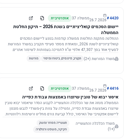
4420
#
ממשלה
37
אופרטיבית
26.7.2026
יישום הסכמים קואליציוניים בשנת 2026 – תיקון החלטת
הממשלה
ההחלטה מתקנת החלטות ממשלה קודמות בנוגע ליישום הסכמים
קואליציוניים לשנת 2026, ומאחדת מספר סעיפי תקציב במשרד המורשת
לסעיף אחד בסך 47,307 אלפי ש"ח לתמיכה בעמותות לשימור אתרים.
הסכום יופחת ב-3%, ויישום ההחלטה מותנה בקבלת חוות דעת מקצועית
משרד המורשת
(+2)
תקציב, פיננסים, ביטוח ומיסוי
מורשת
ומשפטית מהמשרד הרלוונטי, תוך הקפדה על נהלים קיימים ומניעת כפל
תקצוב. בנוסף, כל שינוי בסכומים הכוללים להסכמים קואליציוניים יגרור
הפחתה יחסית בסכום זה.
4416
#
ממשלה
37
אופרטיבית
26.7.2026
איסור יבוא של טובין שיוצרו באמצעות עבודת כפייה
הממשלה מנחה את שר הכלכלה והתעשייה לקבוע הסדר שיאסור יבוא טובין
שיוצרו באמצעות עבודת כפייה, ומטילה על צוות בין-משרדי לגבש מנגנון
ליישום אפקטיבי של האיסור, כולל קביעת גורם מחליט ורשימות רלוונטיות.
משרד הכלכלה והתעשייה
תעשייה מסחר ומשק
(+1)
חקיקה, משפט ורגולציה