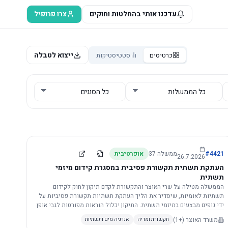
עדכנו אותי בהחלטות וחוקים
צרו פרופיל
ייצוא לטבלה
כרטיסים
סטטיסטיקות
4421
#
ממשלה
37
אופרטיבית
26.7.2026
העתקת תשתית תקשורת פסיבית במסגרת קידום מיזמי
תשתית
הממשלה מטילה על שרי האוצר והתקשורת לקדם תיקון לחוק לקידום
תשתיות לאומיות, שיסדיר את הליך העתקת תשתיות תקשורת פסיביות על
ידי גופים מבצעים במיזמי תשתית. התיקון יכלול הוראות מפורטות לגבי אופן
הביצוע, התייעצות עם ספקים מורשים, מועדי הודעות, תשלום עלויות
משרד האוצר
(+1)
תקשורת ומדיה
אנרגיה מים ותשתיות
לספקים, ודרישות לקבלנים מוסמכים, במטרה לייעל את קידום מיזמי