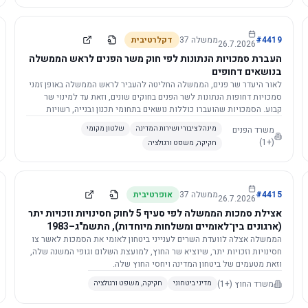
4419
#
ממשלה
37
דקלרטיבית
26.7.2026
העברת סמכויות הנתונות לפי חוק משר הפנים לראש הממשלה
בנושאים דחופים
לאור היעדר שר פנים, הממשלה החליטה להעביר לראש הממשלה באופן זמני
סמכויות דחופות הנתונות לשר הפנים בחוקים שונים, וזאת עד למינוי שר
קבוע. הסמכויות שהועברו כוללות נושאים בתחומי תכנון ובנייה, רשויות
מקומיות, כניסה לישראל, הסדרת מקומות רחצה ועוד, וההחלטה תובא
משרד הפנים
מינהל ציבורי ושירות המדינה
שלטון מקומי
לאישור הכנסת. עם מינוי שר פנים, הסמכויות יחזרו אליו אוטומטית.
(+1)
חקיקה, משפט ורגולציה
4415
#
ממשלה
37
אופרטיבית
26.7.2026
אצילת סמכות הממשלה לפי סעיף 5 לחוק חסינויות וזכויות יתר
(ארגונים בין־לאומיים ומשלחות מיוחדות), התשמ"ג–1983
לוועדת השרים לענייני ביטחון לאומי
הממשלה אצלה לוועדת השרים לענייני ביטחון לאומי את הסמכות לאשר צו
חסינויות וזכויות יתר, שיוציא שר החוץ, למועצת השלום וגופי המשנה שלה,
וזאת מטעמים של ביטחון המדינה ויחסי החוץ שלה.
משרד החוץ
(+1)
מדיני ביטחוני
חקיקה, משפט ורגולציה