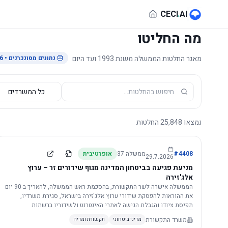
לג לתוכן הראשי
CECI
.
AI
מה החליטו
מאגר החלטות הממשלה משנת 1993 ועד היום
נתונים מסונכרנים
• 29.7.2026
נמצאו
25,848
החלטות
4408
#
ממשלה
37
אופרטיבית
29.7.2026
מניעת פגיעה בביטחון המדינה מגוף שידורים זר – ערוץ
אלג'זירה
הממשלה אישרה לשר התקשורת, בהסכמת ראש הממשלה, להאריך ב-90 יום
את ההוראות להפסקת שידורי ערוץ אלג'זירה בישראל, סגירת משרדיו,
תפיסת ציודו והגבלת הגישה לאתרי האינטרנט ולשידוריו ברשתות
החברתיות, וזאת בשל פגיעה ממשית בביטחון המדינה.
משרד התקשורת
מדיני ביטחוני
תקשורת ומדיה