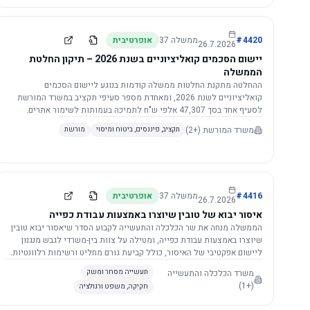
4420
#
ממשלה
37
אופרטיבית
26.7.2026
יישום הסכמים קואליציוניים בשנת 2026 – תיקון החלטת
הממשלה
ההחלטה מתקנת החלטות ממשלה קודמות בנוגע ליישום הסכמים
קואליציוניים לשנת 2026, ומאחדת מספר סעיפי תקציב במשרד המורשת
לסעיף אחד בסך 47,307 אלפי ש"ח לתמיכה בעמותות לשימור אתרים.
הסכום יופחת ב-3%, ויישום ההחלטה מותנה בקבלת חוות דעת מקצועית
משרד המורשת
(+2)
תקציב, פיננסים, ביטוח ומיסוי
מורשת
ומשפטית מהמשרד הרלוונטי, תוך הקפדה על נהלים קיימים ומניעת כפל
תקצוב. בנוסף, כל שינוי בסכומים הכוללים להסכמים קואליציוניים יגרור
הפחתה יחסית בסכום זה.
4416
#
ממשלה
37
אופרטיבית
26.7.2026
איסור יבוא של טובין שיוצרו באמצעות עבודת כפייה
הממשלה מנחה את שר הכלכלה והתעשייה לקבוע הסדר שיאסור יבוא טובין
שיוצרו באמצעות עבודת כפייה, ומטילה על צוות בין-משרדי לגבש מנגנון
ליישום אפקטיבי של האיסור, כולל קביעת גורם מחליט ורשימות רלוונטיות.
משרד הכלכלה והתעשייה
תעשייה מסחר ומשק
(+1)
חקיקה, משפט ורגולציה