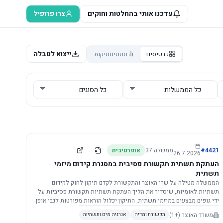
עדכנו אותי בהחלטות וחוקים
צרו פרופיל
ייצוא לטבלה
כרטיסים
סטטיסטיקות
4421
#
ממשלה
37
אופרטיבית
26.7.2026
העתקת תשתית תקשורת פסיבית במסגרת קידום מיזמי
תשתית
הממשלה מטילה על שרי האוצר והתקשורת לקדם תיקון לחוק לקידום
תשתיות לאומיות, שיסדיר את הליך העתקת תשתיות תקשורת פסיביות על
ידי גופים מבצעים במיזמי תשתית. התיקון יכלול הוראות מפורטות לגבי אופן
הביצוע, התייעצות עם ספקים מורשים, מועדי הודעות, תשלום עלויות
משרד האוצר
(+1)
תקשורת ומדיה
אנרגיה מים ותשתיות
לספקים, ודרישות לקבלנים מוסמכים, במטרה לייעל את קידום מיזמי