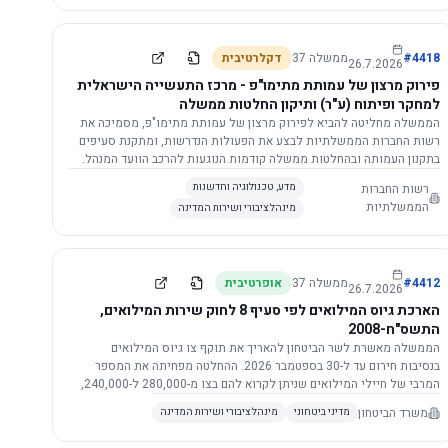
התשתית.
4418
#
ממשלה
37
דקלרטיבית
26.7.2026
פירוק מרצון של עמותת מתימו"פ - מרכז התעשייה הישראלית
למחקר ופיתוח (ע"ר) ותיקון החלטות ממשלה
הממשלה מחליטה להביא לפירוק מרצון של עמותת מתימו"פ, מסמיכה את
רשות החברות הממשלתיות לבצע את הפעולות הנדרשות, ומתקנת סעיפים
בתקנון העמותה ובהחלטות ממשלה קודמות הנוגעות להרכב הוועד המנהל.
רשות החברות
מדע, טכנולוגיה וחדשנות
הממשלתיות
מינהל ציבורי ושירות המדינה
4412
#
ממשלה
37
אופרטיבית
26.7.2026
הארכת גיוס המילואים לפי סעיף 8 לחוק שירות המילואים,
התשס"ח-2008
הממשלה מאשרת לשר הביטחון להאריך את תוקף צו גיוס המילואים
בנסיבות חירום עד ל-30 בספטמבר 2026. ההחלטה מפחיתה את המספר
המרבי של חיילי המילואים שניתן לקרוא להם בצו מ-280,000 ל-240,000,
ומסמיכה גורמים צבאיים לקרוא לחיילים לשירות תוך הגדרת תנאים לגיוס
משרד הביטחון
מדיני ביטחוני
מינהל ציבורי ושירות המדינה
חוזר.