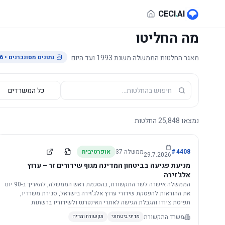
לג לתוכן הראשי
CECI
.
AI
מה החליטו
מאגר החלטות הממשלה משנת 1993 ועד היום
נתונים מסונכרנים
• 29.7.2026
נמצאו
25,848
החלטות
4408
#
ממשלה
37
אופרטיבית
29.7.2026
מניעת פגיעה בביטחון המדינה מגוף שידורים זר – ערוץ
אלג'זירה
הממשלה אישרה לשר התקשורת, בהסכמת ראש הממשלה, להאריך ב-90 יום
את ההוראות להפסקת שידורי ערוץ אלג'זירה בישראל, סגירת משרדיו,
תפיסת ציודו והגבלת הגישה לאתרי האינטרנט ולשידוריו ברשתות
החברתיות, וזאת בשל פגיעה ממשית בביטחון המדינה.
משרד התקשורת
מדיני ביטחוני
תקשורת ומדיה