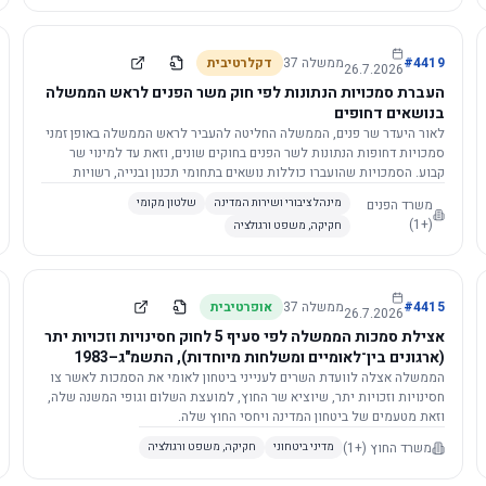
4419
#
ממשלה
37
דקלרטיבית
26.7.2026
העברת סמכויות הנתונות לפי חוק משר הפנים לראש הממשלה
בנושאים דחופים
לאור היעדר שר פנים, הממשלה החליטה להעביר לראש הממשלה באופן זמני
סמכויות דחופות הנתונות לשר הפנים בחוקים שונים, וזאת עד למינוי שר
קבוע. הסמכויות שהועברו כוללות נושאים בתחומי תכנון ובנייה, רשויות
מקומיות, כניסה לישראל, הסדרת מקומות רחצה ועוד, וההחלטה תובא
משרד הפנים
מינהל ציבורי ושירות המדינה
שלטון מקומי
לאישור הכנסת. עם מינוי שר פנים, הסמכויות יחזרו אליו אוטומטית.
(+1)
חקיקה, משפט ורגולציה
4415
#
ממשלה
37
אופרטיבית
26.7.2026
אצילת סמכות הממשלה לפי סעיף 5 לחוק חסינויות וזכויות יתר
(ארגונים בין־לאומיים ומשלחות מיוחדות), התשמ"ג–1983
לוועדת השרים לענייני ביטחון לאומי
הממשלה אצלה לוועדת השרים לענייני ביטחון לאומי את הסמכות לאשר צו
חסינויות וזכויות יתר, שיוציא שר החוץ, למועצת השלום וגופי המשנה שלה,
וזאת מטעמים של ביטחון המדינה ויחסי החוץ שלה.
משרד החוץ
(+1)
מדיני ביטחוני
חקיקה, משפט ורגולציה