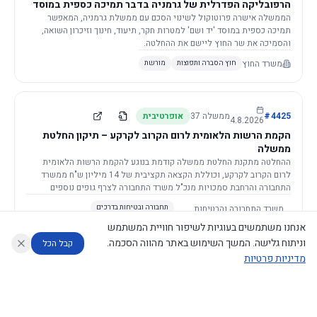
הרפובליקה הפדרלית של גרמניה בדבר תמיכה כספית במוסד
יד ושם, רשות הזיכרון לשואה ולגבורה
הממשלה אישרה פרוטוקול לשינוי הסכם עם ממשלת גרמניה, המאפשר
תמיכה כספית במוסד 'יד ושם' למטרות חקר, תיעוד, חינוך וזיכרון השואה,
והסמיכה את שר החוץ ליישם את ההחלטה.
משרד החוץ
חוץ הסברה ותפוצות
מורשת
4425
#
ממשלה
37
אופרטיבית
4.8.2026
הקמת הרשות הלאומית לרום הקרוב לקרקע – תיקון החלטת
ממשלה
ההחלטה מתקנת החלטת ממשלה קודמת בנוגע להקמת הרשות הלאומית
לרום הקרוב לקרקע, וכוללת הקצאה תקציבית של 14 מיליון ש"ח ממשרד
התחבורה והרחבת סמכויות מנכ"ל משרד התחבורה לצרף גופים נוספים
לוועדה המלווה.
משרד התחבורה והבטיחות
תחבורה ובטיחות בדרכים
בדרכים
(+1)
תקציב, פיננסים, ביטוח ומיסוי
אנחנו משתמשים בעוגיות לשיפור חוויית המשתמש
וניתוח גלישה. המשך השימוש באתר מהווה הסכמה.
קבל הכל
מדיניות פרטיות
4423
#
ממשלה
37
דקלרטיבית
30.7.2026
עוזר לחוקר
מנתח החלטות ממשלה
מנתח מדיניות
מה החליטו
דוחות המוניטור
מינויים למועצה לביקורת סרטים
הממשלה מאשרת את מינוי חמשת החברים למועצה לביקורת סרטים על ידי
נגישות
|
פרטיות
|
CECI.AI
2026
©