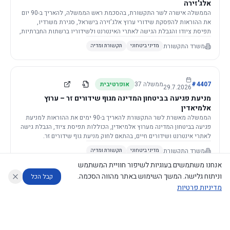
אלג'זירה
הממשלה אישרה לשר התקשורת, בהסכמת ראש הממשלה, להאריך ב-90 יום
את ההוראות להפסקת שידורי ערוץ אלג'זירה בישראל, סגירת משרדיו,
תפיסת ציודו והגבלת הגישה לאתרי האינטרנט ולשידוריו ברשתות החברתיות,
וזאת בשל פגיעה ממשית בביטחון המדינה.
משרד התקשורת
מדיני ביטחוני
תקשורת ומדיה
4407
#
ממשלה
37
אופרטיבית
29.7.2026
מניעת פגיעה בביטחון המדינה מגוף שידורים זר – ערוץ
אלמיאדין
הממשלה מאשרת לשר התקשורת להאריך ב-90 ימים את ההוראות למניעת
פגיעה בביטחון המדינה מערוץ אלמיאדין, הכוללות תפיסת ציוד, הגבלת גישה
לאתרי אינטרנט ושידורים חיים, בהתאם לחוק מניעת גוף שידורים זר.
משרד התקשורת
מדיני ביטחוני
תקשורת ומדיה
אנחנו משתמשים בעוגיות לשיפור חוויית המשתמש
וניתוח גלישה. המשך השימוש באתר מהווה הסכמה.
קבל הכל
מדיניות פרטיות
4421
#
ממשלה
37
אופרטיבית
26.7.2026
העתקת תשתית תקשורת פסיבית במסגרת קידום מיזמי
עוזר לחוקר
מנתח החלטות ממשלה
מנתח מדיניות
מה החליטו
דוחות המוניטור
תשתית
הממשלה מטילה על שרי האוצר והתקשורת לקדם תיקון לחוק לקידום
נגישות
|
פרטיות
|
CECI.AI
2026
©