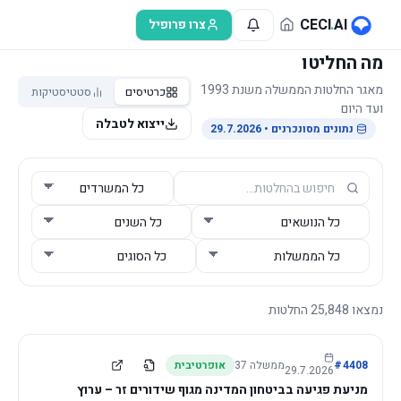
לג לתוכן הראשי
CECI
.
AI
צרו פרופיל
מה החליטו
מאגר החלטות הממשלה משנת 1993
כרטיסים
סטטיסטיקות
ועד היום
ייצוא לטבלה
נתונים מסונכרנים
• 29.7.2026
נמצאו
25,848
החלטות
4408
#
ממשלה
37
אופרטיבית
29.7.2026
מניעת פגיעה בביטחון המדינה מגוף שידורים זר – ערוץ