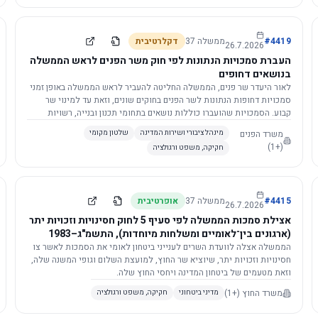
4419
#
ממשלה
37
דקלרטיבית
26.7.2026
העברת סמכויות הנתונות לפי חוק משר הפנים לראש הממשלה
בנושאים דחופים
לאור היעדר שר פנים, הממשלה החליטה להעביר לראש הממשלה באופן זמני
סמכויות דחופות הנתונות לשר הפנים בחוקים שונים, וזאת עד למינוי שר
קבוע. הסמכויות שהועברו כוללות נושאים בתחומי תכנון ובנייה, רשויות
מקומיות, כניסה לישראל, הסדרת מקומות רחצה ועוד, וההחלטה תובא
משרד הפנים
מינהל ציבורי ושירות המדינה
שלטון מקומי
לאישור הכנסת. עם מינוי שר פנים, הסמכויות יחזרו אליו אוטומטית.
(+1)
חקיקה, משפט ורגולציה
4415
#
ממשלה
37
אופרטיבית
26.7.2026
אצילת סמכות הממשלה לפי סעיף 5 לחוק חסינויות וזכויות יתר
(ארגונים בין־לאומיים ומשלחות מיוחדות), התשמ"ג–1983
לוועדת השרים לענייני ביטחון לאומי
הממשלה אצלה לוועדת השרים לענייני ביטחון לאומי את הסמכות לאשר צו
חסינויות וזכויות יתר, שיוציא שר החוץ, למועצת השלום וגופי המשנה שלה,
וזאת מטעמים של ביטחון המדינה ויחסי החוץ שלה.
משרד החוץ
(+1)
מדיני ביטחוני
חקיקה, משפט ורגולציה