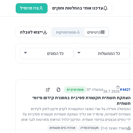
עדכנו אותי בהחלטות וחוקים
צרו פרופיל
ייצוא לטבלה
כרטיסים
סטטיסטיקות
4421
#
ממשלה
37
אופרטיבית
26.7.2026
העתקת תשתית תקשורת פסיבית במסגרת קידום מיזמי
תשתית
הממשלה מטילה על שרי האוצר והתקשורת לקדם תיקון לחוק לקידום
תשתיות לאומיות, שיסדיר את הליך העתקת תשתיות תקשורת פסיביות על
ידי גופים מבצעים במיזמי תשתית. התיקון יכלול הוראות מפורטות לגבי אופן
הביצוע, התייעצות עם ספקים מורשים, מועדי הודעות, תשלום עלויות
משרד האוצר
(+1)
תקשורת ומדיה
אנרגיה מים ותשתיות
לספקים, ודרישות לקבלנים מוסמכים, במטרה לייעל את קידום מיזמי