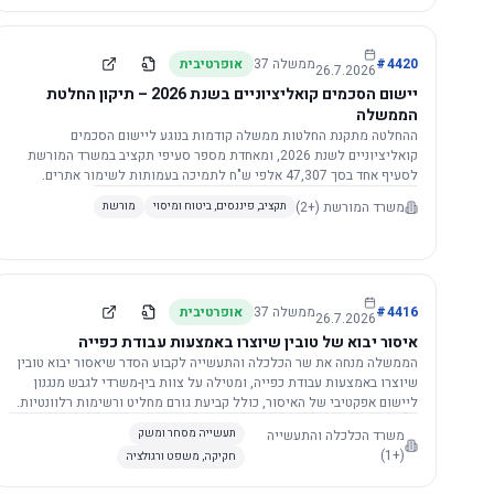
4420
#
ממשלה
37
אופרטיבית
26.7.2026
יישום הסכמים קואליציוניים בשנת 2026 – תיקון החלטת
הממשלה
ההחלטה מתקנת החלטות ממשלה קודמות בנוגע ליישום הסכמים
קואליציוניים לשנת 2026, ומאחדת מספר סעיפי תקציב במשרד המורשת
לסעיף אחד בסך 47,307 אלפי ש"ח לתמיכה בעמותות לשימור אתרים.
הסכום יופחת ב-3%, ויישום ההחלטה מותנה בקבלת חוות דעת מקצועית
משרד המורשת
(+2)
תקציב, פיננסים, ביטוח ומיסוי
מורשת
ומשפטית מהמשרד הרלוונטי, תוך הקפדה על נהלים קיימים ומניעת כפל
תקצוב. בנוסף, כל שינוי בסכומים הכוללים להסכמים קואליציוניים יגרור
הפחתה יחסית בסכום זה.
4416
#
ממשלה
37
אופרטיבית
26.7.2026
איסור יבוא של טובין שיוצרו באמצעות עבודת כפייה
הממשלה מנחה את שר הכלכלה והתעשייה לקבוע הסדר שיאסור יבוא טובין
שיוצרו באמצעות עבודת כפייה, ומטילה על צוות בין-משרדי לגבש מנגנון
ליישום אפקטיבי של האיסור, כולל קביעת גורם מחליט ורשימות רלוונטיות.
משרד הכלכלה והתעשייה
תעשייה מסחר ומשק
(+1)
חקיקה, משפט ורגולציה