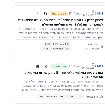
התשתית.
4418
#
ממשלה
37
דקלרטיבית
26.7.2026
פירוק מרצון של עמותת מתימו"פ - מרכז התעשייה הישראלית
למחקר ופיתוח (ע"ר) ותיקון החלטות ממשלה
הממשלה מחליטה להביא לפירוק מרצון של עמותת מתימו"פ, מסמיכה את
רשות החברות הממשלתיות לבצע את הפעולות הנדרשות, ומתקנת סעיפים
בתקנון העמותה ובהחלטות ממשלה קודמות הנוגעות להרכב הוועד המנהל.
רשות החברות
מדע, טכנולוגיה וחדשנות
הממשלתיות
מינהל ציבורי ושירות המדינה
4412
#
ממשלה
37
אופרטיבית
26.7.2026
הארכת גיוס המילואים לפי סעיף 8 לחוק שירות המילואים,
התשס"ח-2008
הממשלה מאשרת לשר הביטחון להאריך את תוקף צו גיוס המילואים
בנסיבות חירום עד ל-30 בספטמבר 2026. ההחלטה מפחיתה את המספר
המרבי של חיילי המילואים שניתן לקרוא להם בצו מ-280,000 ל-240,000,
ומסמיכה גורמים צבאיים לקרוא לחיילים לשירות תוך הגדרת תנאים לגיוס
משרד הביטחון
מדיני ביטחוני
מינהל ציבורי ושירות המדינה
חוזר.