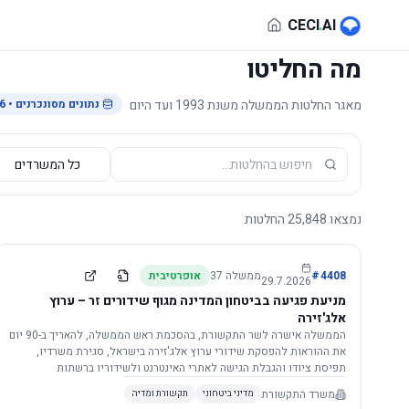
לג לתוכן הראשי
CECI
.
AI
מה החליטו
מאגר החלטות הממשלה משנת 1993 ועד היום
נתונים מסונכרנים
• 29.7.2026
נמצאו
25,848
החלטות
4408
#
ממשלה
37
אופרטיבית
29.7.2026
מניעת פגיעה בביטחון המדינה מגוף שידורים זר – ערוץ
אלג'זירה
הממשלה אישרה לשר התקשורת, בהסכמת ראש הממשלה, להאריך ב-90 יום
את ההוראות להפסקת שידורי ערוץ אלג'זירה בישראל, סגירת משרדיו,
תפיסת ציודו והגבלת הגישה לאתרי האינטרנט ולשידוריו ברשתות
החברתיות, וזאת בשל פגיעה ממשית בביטחון המדינה.
משרד התקשורת
מדיני ביטחוני
תקשורת ומדיה