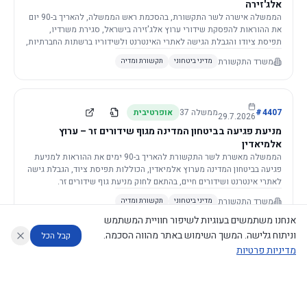
אלג'זירה
הממשלה אישרה לשר התקשורת, בהסכמת ראש הממשלה, להאריך ב-90 יום
את ההוראות להפסקת שידורי ערוץ אלג'זירה בישראל, סגירת משרדיו,
תפיסת ציודו והגבלת הגישה לאתרי האינטרנט ולשידוריו ברשתות החברתיות,
וזאת בשל פגיעה ממשית בביטחון המדינה.
משרד התקשורת
מדיני ביטחוני
תקשורת ומדיה
4407
#
ממשלה
37
אופרטיבית
29.7.2026
מניעת פגיעה בביטחון המדינה מגוף שידורים זר – ערוץ
אלמיאדין
הממשלה מאשרת לשר התקשורת להאריך ב-90 ימים את ההוראות למניעת
פגיעה בביטחון המדינה מערוץ אלמיאדין, הכוללות תפיסת ציוד, הגבלת גישה
לאתרי אינטרנט ושידורים חיים, בהתאם לחוק מניעת גוף שידורים זר.
משרד התקשורת
מדיני ביטחוני
תקשורת ומדיה
אנחנו משתמשים בעוגיות לשיפור חוויית המשתמש
וניתוח גלישה. המשך השימוש באתר מהווה הסכמה.
קבל הכל
מדיניות פרטיות
4421
#
ממשלה
37
אופרטיבית
26.7.2026
העתקת תשתית תקשורת פסיבית במסגרת קידום מיזמי
עוזר לחוקר
מנתח החלטות ממשלה
מנתח מדיניות
מה החליטו
דוחות המוניטור
תשתית
הממשלה מטילה על שרי האוצר והתקשורת לקדם תיקון לחוק לקידום
נגישות
|
פרטיות
|
CECI.AI
2026
©