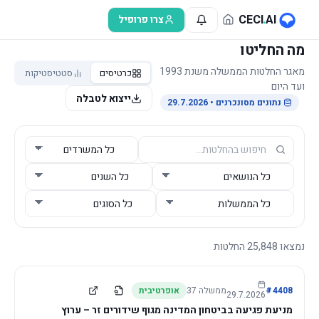
לג לתוכן הראשי
CECI
.
AI
צרו פרופיל
מה החליטו
מאגר החלטות הממשלה משנת 1993
כרטיסים
סטטיסטיקות
ועד היום
ייצוא לטבלה
נתונים מסונכרנים
• 29.7.2026
נמצאו
25,848
החלטות
4408
#
ממשלה
37
אופרטיבית
29.7.2026
מניעת פגיעה בביטחון המדינה מגוף שידורים זר – ערוץ