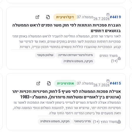
4419
#
ממשלה
37
דקלרטיבית
26.7.2026
העברת סמכויות הנתונות לפי חוק משר הפנים לראש הממשלה
בנושאים דחופים
לאור היעדר שר פנים, הממשלה החליטה להעביר לראש הממשלה באופן זמני
סמכויות דחופות הנתונות לשר הפנים בחוקים שונים, וזאת עד למינוי שר
קבוע. הסמכויות שהועברו כוללות נושאים בתחומי תכנון ובנייה, רשויות
מקומיות, כניסה לישראל, הסדרת מקומות רחצה ועוד, וההחלטה תובא
משרד הפנים
מינהל ציבורי ושירות המדינה
שלטון מקומי
לאישור הכנסת. עם מינוי שר פנים, הסמכויות יחזרו אליו אוטומטית.
(+1)
חקיקה, משפט ורגולציה
4415
#
ממשלה
37
אופרטיבית
26.7.2026
אצילת סמכות הממשלה לפי סעיף 5 לחוק חסינויות וזכויות יתר
(ארגונים בין־לאומיים ומשלחות מיוחדות), התשמ"ג–1983
לוועדת השרים לענייני ביטחון לאומי
הממשלה אצלה לוועדת השרים לענייני ביטחון לאומי את הסמכות לאשר צו
חסינויות וזכויות יתר, שיוציא שר החוץ, למועצת השלום וגופי המשנה שלה,
וזאת מטעמים של ביטחון המדינה ויחסי החוץ שלה.
משרד החוץ
(+1)
מדיני ביטחוני
חקיקה, משפט ורגולציה