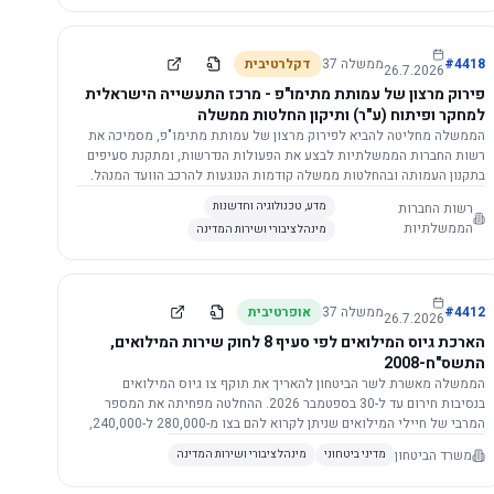
התשתית.
4418
#
ממשלה
37
דקלרטיבית
26.7.2026
פירוק מרצון של עמותת מתימו"פ - מרכז התעשייה הישראלית
למחקר ופיתוח (ע"ר) ותיקון החלטות ממשלה
הממשלה מחליטה להביא לפירוק מרצון של עמותת מתימו"פ, מסמיכה את
רשות החברות הממשלתיות לבצע את הפעולות הנדרשות, ומתקנת סעיפים
בתקנון העמותה ובהחלטות ממשלה קודמות הנוגעות להרכב הוועד המנהל.
רשות החברות
מדע, טכנולוגיה וחדשנות
הממשלתיות
מינהל ציבורי ושירות המדינה
4412
#
ממשלה
37
אופרטיבית
26.7.2026
הארכת גיוס המילואים לפי סעיף 8 לחוק שירות המילואים,
התשס"ח-2008
הממשלה מאשרת לשר הביטחון להאריך את תוקף צו גיוס המילואים
בנסיבות חירום עד ל-30 בספטמבר 2026. ההחלטה מפחיתה את המספר
המרבי של חיילי המילואים שניתן לקרוא להם בצו מ-280,000 ל-240,000,
ומסמיכה גורמים צבאיים לקרוא לחיילים לשירות תוך הגדרת תנאים לגיוס
משרד הביטחון
מדיני ביטחוני
מינהל ציבורי ושירות המדינה
חוזר.