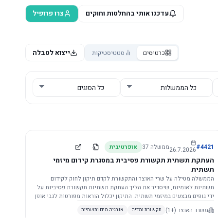
עדכנו אותי בהחלטות וחוקים
צרו פרופיל
ייצוא לטבלה
כרטיסים
סטטיסטיקות
4421
#
ממשלה
37
אופרטיבית
26.7.2026
העתקת תשתית תקשורת פסיבית במסגרת קידום מיזמי
תשתית
הממשלה מטילה על שרי האוצר והתקשורת לקדם תיקון לחוק לקידום
תשתיות לאומיות, שיסדיר את הליך העתקת תשתיות תקשורת פסיביות על
ידי גופים מבצעים במיזמי תשתית. התיקון יכלול הוראות מפורטות לגבי אופן
הביצוע, התייעצות עם ספקים מורשים, מועדי הודעות, תשלום עלויות
משרד האוצר
(+1)
תקשורת ומדיה
אנרגיה מים ותשתיות
לספקים, ודרישות לקבלנים מוסמכים, במטרה לייעל את קידום מיזמי