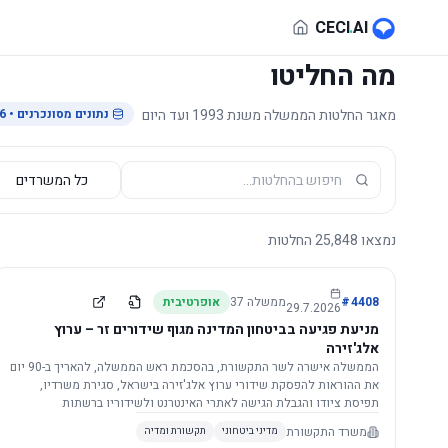
לג לתוכן הראשי
CECI
.
AI
מה החליטו
מאגר החלטות הממשלה משנת 1993 ועד היום
נתונים מסונכרנים
• 29.7.2026
נמצאו
25,848
החלטות
4408
#
ממשלה
37
אופרטיבית
29.7.2026
מניעת פגיעה בביטחון המדינה מגוף שידורים זר – ערוץ
אלג'זירה
הממשלה אישרה לשר התקשורת, בהסכמת ראש הממשלה, להאריך ב-90 יום
את ההוראות להפסקת שידורי ערוץ אלג'זירה בישראל, סגירת משרדיו,
תפיסת ציודו והגבלת הגישה לאתרי האינטרנט ולשידוריו ברשתות
החברתיות, וזאת בשל פגיעה ממשית בביטחון המדינה.
משרד התקשורת
מדיני ביטחוני
תקשורת ומדיה