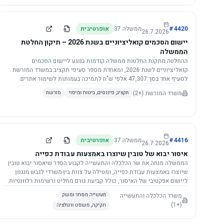
4420
#
ממשלה
37
אופרטיבית
26.7.2026
יישום הסכמים קואליציוניים בשנת 2026 – תיקון החלטת
הממשלה
ההחלטה מתקנת החלטות ממשלה קודמות בנוגע ליישום הסכמים
קואליציוניים לשנת 2026, ומאחדת מספר סעיפי תקציב במשרד המורשת
לסעיף אחד בסך 47,307 אלפי ש"ח לתמיכה בעמותות לשימור אתרים.
הסכום יופחת ב-3%, ויישום ההחלטה מותנה בקבלת חוות דעת מקצועית
משרד המורשת
(+2)
תקציב, פיננסים, ביטוח ומיסוי
מורשת
ומשפטית מהמשרד הרלוונטי, תוך הקפדה על נהלים קיימים ומניעת כפל
תקצוב. בנוסף, כל שינוי בסכומים הכוללים להסכמים קואליציוניים יגרור
הפחתה יחסית בסכום זה.
4416
#
ממשלה
37
אופרטיבית
26.7.2026
איסור יבוא של טובין שיוצרו באמצעות עבודת כפייה
הממשלה מנחה את שר הכלכלה והתעשייה לקבוע הסדר שיאסור יבוא טובין
שיוצרו באמצעות עבודת כפייה, ומטילה על צוות בין-משרדי לגבש מנגנון
ליישום אפקטיבי של האיסור, כולל קביעת גורם מחליט ורשימות רלוונטיות.
משרד הכלכלה והתעשייה
תעשייה מסחר ומשק
(+1)
חקיקה, משפט ורגולציה