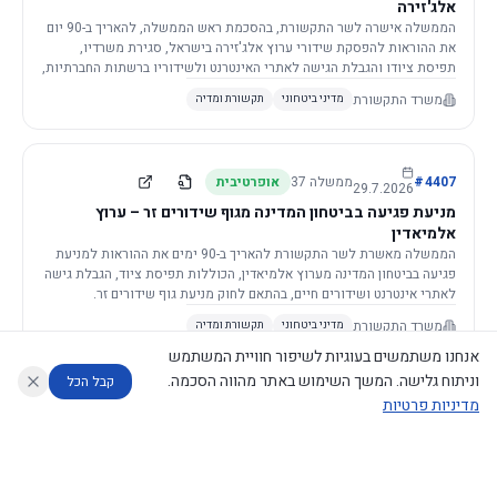
אלג'זירה
הממשלה אישרה לשר התקשורת, בהסכמת ראש הממשלה, להאריך ב-90 יום
את ההוראות להפסקת שידורי ערוץ אלג'זירה בישראל, סגירת משרדיו,
תפיסת ציודו והגבלת הגישה לאתרי האינטרנט ולשידוריו ברשתות החברתיות,
וזאת בשל פגיעה ממשית בביטחון המדינה.
משרד התקשורת
מדיני ביטחוני
תקשורת ומדיה
4407
#
ממשלה
37
אופרטיבית
29.7.2026
מניעת פגיעה בביטחון המדינה מגוף שידורים זר – ערוץ
אלמיאדין
הממשלה מאשרת לשר התקשורת להאריך ב-90 ימים את ההוראות למניעת
פגיעה בביטחון המדינה מערוץ אלמיאדין, הכוללות תפיסת ציוד, הגבלת גישה
לאתרי אינטרנט ושידורים חיים, בהתאם לחוק מניעת גוף שידורים זר.
משרד התקשורת
מדיני ביטחוני
תקשורת ומדיה
אנחנו משתמשים בעוגיות לשיפור חוויית המשתמש
וניתוח גלישה. המשך השימוש באתר מהווה הסכמה.
קבל הכל
מדיניות פרטיות
4421
#
ממשלה
37
אופרטיבית
26.7.2026
העתקת תשתית תקשורת פסיבית במסגרת קידום מיזמי
עוזר לחוקר
מנתח החלטות ממשלה
מנתח מדיניות
מה החליטו
דוחות המוניטור
תשתית
הממשלה מטילה על שרי האוצר והתקשורת לקדם תיקון לחוק לקידום
נגישות
|
פרטיות
|
CECI.AI
2026
©