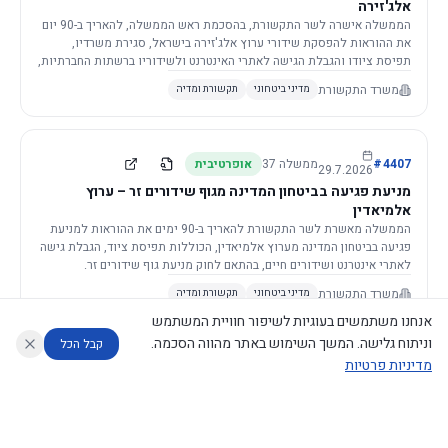
אלג'זירה
הממשלה אישרה לשר התקשורת, בהסכמת ראש הממשלה, להאריך ב-90 יום
את ההוראות להפסקת שידורי ערוץ אלג'זירה בישראל, סגירת משרדיו,
תפיסת ציודו והגבלת הגישה לאתרי האינטרנט ולשידוריו ברשתות החברתיות,
וזאת בשל פגיעה ממשית בביטחון המדינה.
משרד התקשורת
מדיני ביטחוני
תקשורת ומדיה
4407
#
ממשלה
37
אופרטיבית
29.7.2026
מניעת פגיעה בביטחון המדינה מגוף שידורים זר – ערוץ
אלמיאדין
הממשלה מאשרת לשר התקשורת להאריך ב-90 ימים את ההוראות למניעת
פגיעה בביטחון המדינה מערוץ אלמיאדין, הכוללות תפיסת ציוד, הגבלת גישה
לאתרי אינטרנט ושידורים חיים, בהתאם לחוק מניעת גוף שידורים זר.
משרד התקשורת
מדיני ביטחוני
תקשורת ומדיה
אנחנו משתמשים בעוגיות לשיפור חוויית המשתמש
וניתוח גלישה. המשך השימוש באתר מהווה הסכמה.
קבל הכל
מדיניות פרטיות
4421
#
ממשלה
37
אופרטיבית
26.7.2026
העתקת תשתית תקשורת פסיבית במסגרת קידום מיזמי
עוזר לחוקר
מנתח החלטות ממשלה
מנתח מדיניות
מה החליטו
דוחות המוניטור
תשתית
הממשלה מטילה על שרי האוצר והתקשורת לקדם תיקון לחוק לקידום
נגישות
|
פרטיות
|
CECI.AI
2026
©