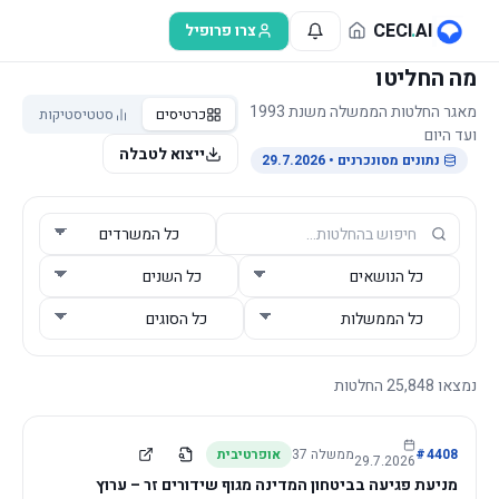
לג לתוכן הראשי
CECI
.
AI
צרו פרופיל
מה החליטו
מאגר החלטות הממשלה משנת 1993
כרטיסים
סטטיסטיקות
ועד היום
ייצוא לטבלה
נתונים מסונכרנים
• 29.7.2026
נמצאו
25,848
החלטות
4408
#
ממשלה
37
אופרטיבית
29.7.2026
מניעת פגיעה בביטחון המדינה מגוף שידורים זר – ערוץ