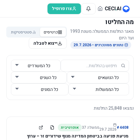
לג לתוכן הראשי
CECI
.
AI
צרו פרופיל
מה החליטו
מאגר החלטות הממשלה משנת 1993
כרטיסים
סטטיסטיקות
ועד היום
ייצוא לטבלה
נתונים מסונכרנים
• 29.7.2026
נמצאו
25,848
החלטות
4408
#
ממשלה
37
אופרטיבית
29.7.2026
מניעת פגיעה בביטחון המדינה מגוף שידורים זר – ערוץ