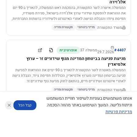
אלג'זירה
הממשלה אישרה לשר התקשורת, בהסכמת ראש הממשלה, להאריך ב-90 יום
את ההוראות להפסקת שידורי ערוץ אלג'זירה בישראל, סגירת משרדיו,
תפיסת ציודו והגבלת הגישה לאתרי האינטרנט ולשידוריו ברשתות החברתיות,
וזאת בשל פגיעה ממשית בביטחון המדינה.
משרד התקשורת
מדיני ביטחוני
תקשורת ומדיה
4407
#
ממשלה
37
אופרטיבית
29.7.2026
מניעת פגיעה בביטחון המדינה מגוף שידורים זר – ערוץ
אלמיאדין
הממשלה מאשרת לשר התקשורת להאריך ב-90 ימים את ההוראות למניעת
פגיעה בביטחון המדינה מערוץ אלמיאדין, הכוללות תפיסת ציוד, הגבלת גישה
לאתרי אינטרנט ושידורים חיים, בהתאם לחוק מניעת גוף שידורים זר.
משרד התקשורת
מדיני ביטחוני
תקשורת ומדיה
אנחנו משתמשים בעוגיות לשיפור חוויית המשתמש
וניתוח גלישה. המשך השימוש באתר מהווה הסכמה.
קבל הכל
מדיניות פרטיות
4421
#
ממשלה
37
אופרטיבית
26.7.2026
העתקת תשתית תקשורת פסיבית במסגרת קידום מיזמי
עוזר לחוקר
מנתח החלטות ממשלה
מנתח מדיניות
מה החליטו
דוחות המוניטור
תשתית
הממשלה מטילה על שרי האוצר והתקשורת לקדם תיקון לחוק לקידום
נגישות
|
פרטיות
|
CECI.AI
2026
©