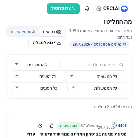
לג לתוכן הראשי
CECI
.
AI
צרו פרופיל
מה החליטו
מאגר החלטות הממשלה משנת 1993
כרטיסים
סטטיסטיקות
ועד היום
ייצוא לטבלה
נתונים מסונכרנים
• 29.7.2026
נמצאו
25,848
החלטות
4408
#
ממשלה
37
אופרטיבית
29.7.2026
מניעת פגיעה בביטחון המדינה מגוף שידורים זר – ערוץ