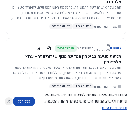
אלג'זירה
הממשלה אישרה לשר התקשורת, בהסכמת ראש הממשלה, להאריך ב-90 יום
את ההוראות להפסקת שידורי ערוץ אלג'זירה בישראל, סגירת משרדיו,
תפיסת ציודו והגבלת הגישה לאתרי האינטרנט ולשידוריו ברשתות החברתיות,
וזאת בשל פגיעה ממשית בביטחון המדינה.
משרד התקשורת
מדיני ביטחוני
תקשורת ומדיה
4407
#
ממשלה
37
אופרטיבית
29.7.2026
מניעת פגיעה בביטחון המדינה מגוף שידורים זר – ערוץ
אלמיאדין
הממשלה מאשרת לשר התקשורת להאריך ב-90 ימים את ההוראות למניעת
פגיעה בביטחון המדינה מערוץ אלמיאדין, הכוללות תפיסת ציוד, הגבלת גישה
לאתרי אינטרנט ושידורים חיים, בהתאם לחוק מניעת גוף שידורים זר.
משרד התקשורת
מדיני ביטחוני
תקשורת ומדיה
אנחנו משתמשים בעוגיות לשיפור חוויית המשתמש
וניתוח גלישה. המשך השימוש באתר מהווה הסכמה.
קבל הכל
מדיניות פרטיות
4421
#
ממשלה
37
אופרטיבית
26.7.2026
העתקת תשתית תקשורת פסיבית במסגרת קידום מיזמי
עוזר לחוקר
מנתח החלטות ממשלה
מנתח מדיניות
מה החליטו
דוחות המוניטור
תשתית
הממשלה מטילה על שרי האוצר והתקשורת לקדם תיקון לחוק לקידום
נגישות
|
פרטיות
|
CECI.AI
2026
©