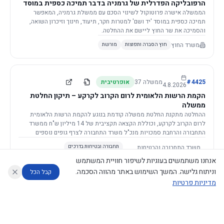
הרפובליקה הפדרלית של גרמניה בדבר תמיכה כספית במוסד
יד ושם, רשות הזיכרון לשואה ולגבורה
הממשלה אישרה פרוטוקול לשינוי הסכם עם ממשלת גרמניה, המאפשר
תמיכה כספית במוסד 'יד ושם' למטרות חקר, תיעוד, חינוך וזיכרון השואה,
והסמיכה את שר החוץ ליישם את ההחלטה.
משרד החוץ
חוץ הסברה ותפוצות
מורשת
4425
#
ממשלה
37
אופרטיבית
4.8.2026
הקמת הרשות הלאומית לרום הקרוב לקרקע – תיקון החלטת
ממשלה
ההחלטה מתקנת החלטת ממשלה קודמת בנוגע להקמת הרשות הלאומית
לרום הקרוב לקרקע, וכוללת הקצאה תקציבית של 14 מיליון ש"ח ממשרד
התחבורה והרחבת סמכויות מנכ"ל משרד התחבורה לצרף גופים נוספים
לוועדה המלווה.
משרד התחבורה והבטיחות
תחבורה ובטיחות בדרכים
בדרכים
(+1)
תקציב, פיננסים, ביטוח ומיסוי
אנחנו משתמשים בעוגיות לשיפור חוויית המשתמש
וניתוח גלישה. המשך השימוש באתר מהווה הסכמה.
קבל הכל
מדיניות פרטיות
4423
#
ממשלה
37
דקלרטיבית
30.7.2026
עוזר לחוקר
מנתח החלטות ממשלה
מנתח מדיניות
מה החליטו
דוחות המוניטור
מינויים למועצה לביקורת סרטים
הממשלה מאשרת את מינוי חמשת החברים למועצה לביקורת סרטים על ידי
נגישות
|
פרטיות
|
CECI.AI
2026
©