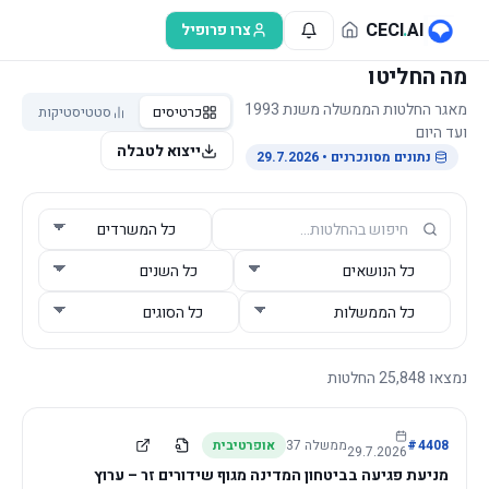
לג לתוכן הראשי
CECI
.
AI
צרו פרופיל
מה החליטו
מאגר החלטות הממשלה משנת 1993
כרטיסים
סטטיסטיקות
ועד היום
ייצוא לטבלה
נתונים מסונכרנים
• 29.7.2026
נמצאו
25,848
החלטות
4408
#
ממשלה
37
אופרטיבית
29.7.2026
מניעת פגיעה בביטחון המדינה מגוף שידורים זר – ערוץ