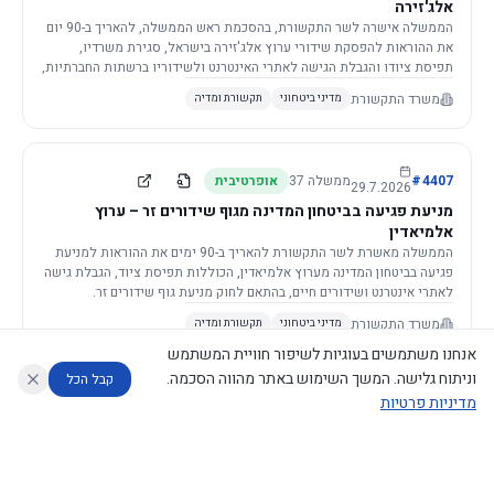
אלג'זירה
הממשלה אישרה לשר התקשורת, בהסכמת ראש הממשלה, להאריך ב-90 יום
את ההוראות להפסקת שידורי ערוץ אלג'זירה בישראל, סגירת משרדיו,
תפיסת ציודו והגבלת הגישה לאתרי האינטרנט ולשידוריו ברשתות החברתיות,
וזאת בשל פגיעה ממשית בביטחון המדינה.
משרד התקשורת
מדיני ביטחוני
תקשורת ומדיה
4407
#
ממשלה
37
אופרטיבית
29.7.2026
מניעת פגיעה בביטחון המדינה מגוף שידורים זר – ערוץ
אלמיאדין
הממשלה מאשרת לשר התקשורת להאריך ב-90 ימים את ההוראות למניעת
פגיעה בביטחון המדינה מערוץ אלמיאדין, הכוללות תפיסת ציוד, הגבלת גישה
לאתרי אינטרנט ושידורים חיים, בהתאם לחוק מניעת גוף שידורים זר.
משרד התקשורת
מדיני ביטחוני
תקשורת ומדיה
אנחנו משתמשים בעוגיות לשיפור חוויית המשתמש
וניתוח גלישה. המשך השימוש באתר מהווה הסכמה.
קבל הכל
מדיניות פרטיות
4421
#
ממשלה
37
אופרטיבית
26.7.2026
העתקת תשתית תקשורת פסיבית במסגרת קידום מיזמי
עוזר לחוקר
מנתח החלטות ממשלה
מנתח מדיניות
מה החליטו
דוחות המוניטור
תשתית
הממשלה מטילה על שרי האוצר והתקשורת לקדם תיקון לחוק לקידום
נגישות
|
פרטיות
|
CECI.AI
2026
©