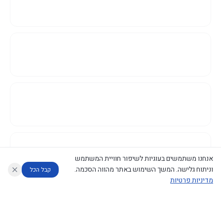
אנחנו משתמשים בעוגיות לשיפור חוויית המשתמש
וניתוח גלישה. המשך השימוש באתר מהווה הסכמה.
קבל הכל
מדיניות פרטיות
עוזר לחוקר
מנתח החלטות ממשלה
מנתח מדיניות
מה החליטו
דוחות המוניטור
נגישות
|
פרטיות
|
CECI.AI
2026
©