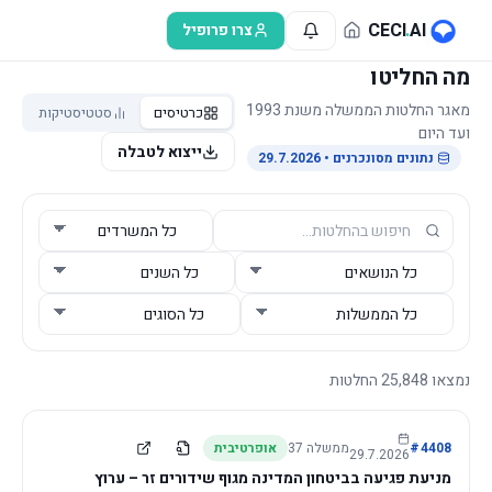
לג לתוכן הראשי
CECI
.
AI
צרו פרופיל
מה החליטו
מאגר החלטות הממשלה משנת 1993
כרטיסים
סטטיסטיקות
ועד היום
ייצוא לטבלה
נתונים מסונכרנים
• 29.7.2026
נמצאו
25,848
החלטות
4408
#
ממשלה
37
אופרטיבית
29.7.2026
מניעת פגיעה בביטחון המדינה מגוף שידורים זר – ערוץ