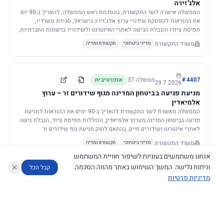
אלג'זירה
הממשלה אישרה לשר התקשורת, בהסכמת ראש הממשלה, להאריך ב-90 יום
את ההוראות להפסקת שידורי ערוץ אלג'זירה בישראל, סגירת משרדיו,
תפיסת ציודו והגבלת הגישה לאתרי האינטרנט ולשידוריו ברשתות החברתיות,
וזאת בשל פגיעה ממשית בביטחון המדינה.
משרד התקשורת
מדיני ביטחוני
תקשורת ומדיה
4407
#
ממשלה
37
אופרטיבית
29.7.2026
מניעת פגיעה בביטחון המדינה מגוף שידורים זר – ערוץ
אלמיאדין
הממשלה מאשרת לשר התקשורת להאריך ב-90 ימים את ההוראות למניעת
פגיעה בביטחון המדינה מערוץ אלמיאדין, הכוללות תפיסת ציוד, הגבלת גישה
לאתרי אינטרנט ושידורים חיים, בהתאם לחוק מניעת גוף שידורים זר.
משרד התקשורת
מדיני ביטחוני
תקשורת ומדיה
אנחנו משתמשים בעוגיות לשיפור חוויית המשתמש
וניתוח גלישה. המשך השימוש באתר מהווה הסכמה.
קבל הכל
מדיניות פרטיות
4421
#
ממשלה
37
אופרטיבית
26.7.2026
העתקת תשתית תקשורת פסיבית במסגרת קידום מיזמי
עוזר לחוקר
מנתח החלטות ממשלה
מנתח מדיניות
מה החליטו
דוחות המוניטור
תשתית
הממשלה מטילה על שרי האוצר והתקשורת לקדם תיקון לחוק לקידום
נגישות
|
פרטיות
|
CECI.AI
2026
©