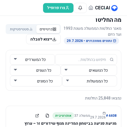
לג לתוכן הראשי
CECI
.
AI
צרו פרופיל
מה החליטו
מאגר החלטות הממשלה משנת 1993
כרטיסים
סטטיסטיקות
ועד היום
ייצוא לטבלה
נתונים מסונכרנים
• 29.7.2026
נמצאו
25,848
החלטות
4408
#
ממשלה
37
אופרטיבית
29.7.2026
מניעת פגיעה בביטחון המדינה מגוף שידורים זר – ערוץ