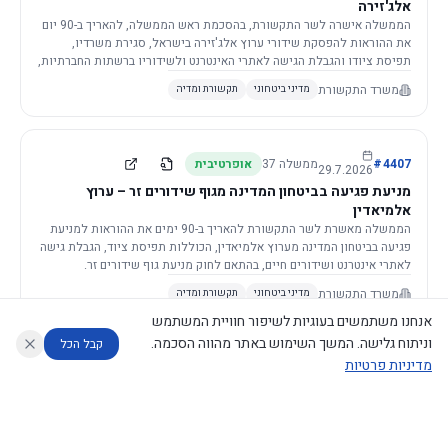
אלג'זירה
הממשלה אישרה לשר התקשורת, בהסכמת ראש הממשלה, להאריך ב-90 יום
את ההוראות להפסקת שידורי ערוץ אלג'זירה בישראל, סגירת משרדיו,
תפיסת ציודו והגבלת הגישה לאתרי האינטרנט ולשידוריו ברשתות החברתיות,
וזאת בשל פגיעה ממשית בביטחון המדינה.
משרד התקשורת
מדיני ביטחוני
תקשורת ומדיה
4407
#
ממשלה
37
אופרטיבית
29.7.2026
מניעת פגיעה בביטחון המדינה מגוף שידורים זר – ערוץ
אלמיאדין
הממשלה מאשרת לשר התקשורת להאריך ב-90 ימים את ההוראות למניעת
פגיעה בביטחון המדינה מערוץ אלמיאדין, הכוללות תפיסת ציוד, הגבלת גישה
לאתרי אינטרנט ושידורים חיים, בהתאם לחוק מניעת גוף שידורים זר.
משרד התקשורת
מדיני ביטחוני
תקשורת ומדיה
אנחנו משתמשים בעוגיות לשיפור חוויית המשתמש
וניתוח גלישה. המשך השימוש באתר מהווה הסכמה.
קבל הכל
מדיניות פרטיות
4421
#
ממשלה
37
אופרטיבית
26.7.2026
העתקת תשתית תקשורת פסיבית במסגרת קידום מיזמי
עוזר לחוקר
מנתח החלטות ממשלה
מנתח מדיניות
מה החליטו
דוחות המוניטור
תשתית
הממשלה מטילה על שרי האוצר והתקשורת לקדם תיקון לחוק לקידום
נגישות
|
פרטיות
|
CECI.AI
2026
©