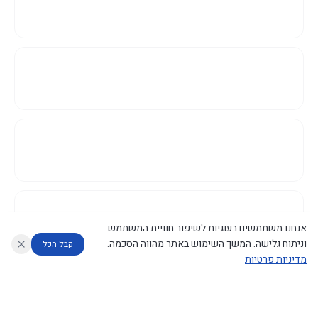
אנחנו משתמשים בעוגיות לשיפור חוויית המשתמש
וניתוח גלישה. המשך השימוש באתר מהווה הסכמה.
קבל הכל
מדיניות פרטיות
עוזר לחוקר
מנתח החלטות ממשלה
מנתח מדיניות
מה החליטו
דוחות המוניטור
נגישות
|
פרטיות
|
CECI.AI
2026
©