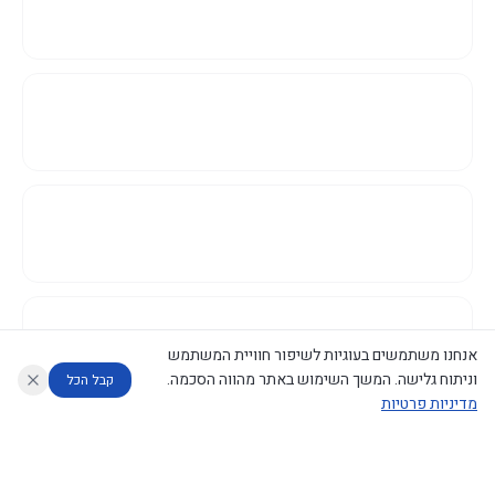
אנחנו משתמשים בעוגיות לשיפור חוויית המשתמש
וניתוח גלישה. המשך השימוש באתר מהווה הסכמה.
קבל הכל
מדיניות פרטיות
עוזר לחוקר
מנתח החלטות ממשלה
מנתח מדיניות
מה החליטו
דוחות המוניטור
נגישות
|
פרטיות
|
CECI.AI
2026
©