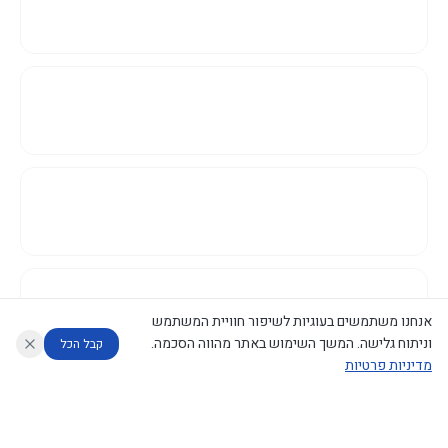
אנחנו משתמשים בעוגיות לשיפור חוויית המשתמש
וניתוח גלישה. המשך השימוש באתר מהווה הסכמה.
קבל הכל
מדיניות פרטיות
עוזר לחוקר
מנתח החלטות ממשלה
מנתח מדיניות
מה החליטו
דוחות המוניטור
נגישות
|
פרטיות
|
CECI.AI
2026
©