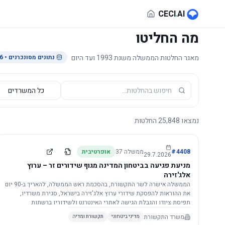
לג לתוכן הראשי
CECI
.
AI
מה החליטו
מאגר החלטות הממשלה משנת 1993 ועד היום
נתונים מסונכרנים
• 29.7.2026
נמצאו
25,848
החלטות
4408
#
ממשלה
37
אופרטיבית
29.7.2026
מניעת פגיעה בביטחון המדינה מגוף שידורים זר – ערוץ
אלג'זירה
הממשלה אישרה לשר התקשורת, בהסכמת ראש הממשלה, להאריך ב-90 יום
את ההוראות להפסקת שידורי ערוץ אלג'זירה בישראל, סגירת משרדיו,
תפיסת ציודו והגבלת הגישה לאתרי האינטרנט ולשידוריו ברשתות
החברתיות, וזאת בשל פגיעה ממשית בביטחון המדינה.
משרד התקשורת
מדיני ביטחוני
תקשורת ומדיה