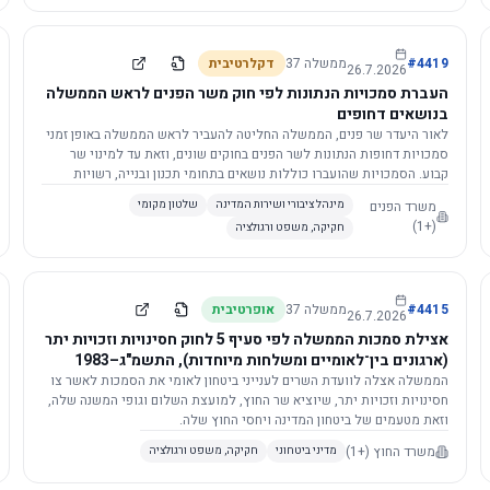
4419
#
ממשלה
37
דקלרטיבית
26.7.2026
העברת סמכויות הנתונות לפי חוק משר הפנים לראש הממשלה
בנושאים דחופים
לאור היעדר שר פנים, הממשלה החליטה להעביר לראש הממשלה באופן זמני
סמכויות דחופות הנתונות לשר הפנים בחוקים שונים, וזאת עד למינוי שר
קבוע. הסמכויות שהועברו כוללות נושאים בתחומי תכנון ובנייה, רשויות
מקומיות, כניסה לישראל, הסדרת מקומות רחצה ועוד, וההחלטה תובא
משרד הפנים
מינהל ציבורי ושירות המדינה
שלטון מקומי
לאישור הכנסת. עם מינוי שר פנים, הסמכויות יחזרו אליו אוטומטית.
(+1)
חקיקה, משפט ורגולציה
4415
#
ממשלה
37
אופרטיבית
26.7.2026
אצילת סמכות הממשלה לפי סעיף 5 לחוק חסינויות וזכויות יתר
(ארגונים בין־לאומיים ומשלחות מיוחדות), התשמ"ג–1983
לוועדת השרים לענייני ביטחון לאומי
הממשלה אצלה לוועדת השרים לענייני ביטחון לאומי את הסמכות לאשר צו
חסינויות וזכויות יתר, שיוציא שר החוץ, למועצת השלום וגופי המשנה שלה,
וזאת מטעמים של ביטחון המדינה ויחסי החוץ שלה.
משרד החוץ
(+1)
מדיני ביטחוני
חקיקה, משפט ורגולציה