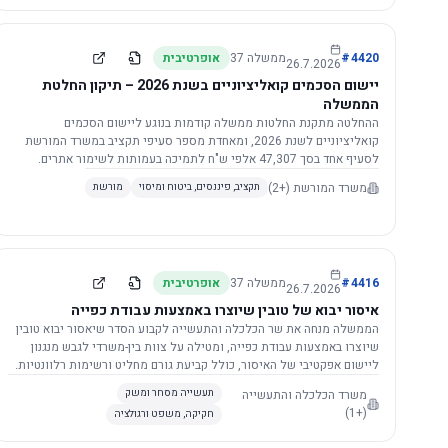
4420
#
ממשלה
37
אופרטיבית
26.7.2026
יישום הסכמים קואליציוניים בשנת 2026 – תיקון החלטת
הממשלה
ההחלטה מתקנת החלטות ממשלה קודמות בנוגע ליישום הסכמים
קואליציוניים לשנת 2026, ומאחדת מספר סעיפי תקציב במשרד המורשת
לסעיף אחד בסך 47,307 אלפי ש"ח לתמיכה בעמותות לשימור אתרים.
הסכום יופחת ב-3%, ויישום ההחלטה מותנה בקבלת חוות דעת מקצועית
משרד המורשת
(+2)
תקציב, פיננסים, ביטוח ומיסוי
מורשת
ומשפטית מהמשרד הרלוונטי, תוך הקפדה על נהלים קיימים ומניעת כפל
תקצוב. בנוסף, כל שינוי בסכומים הכוללים להסכמים קואליציוניים יגרור
הפחתה יחסית בסכום זה.
4416
#
ממשלה
37
אופרטיבית
26.7.2026
איסור יבוא של טובין שיוצרו באמצעות עבודת כפייה
הממשלה מנחה את שר הכלכלה והתעשייה לקבוע הסדר שיאסור יבוא טובין
שיוצרו באמצעות עבודת כפייה, ומטילה על צוות בין-משרדי לגבש מנגנון
ליישום אפקטיבי של האיסור, כולל קביעת גורם מחליט ורשימות רלוונטיות.
משרד הכלכלה והתעשייה
תעשייה מסחר ומשק
(+1)
חקיקה, משפט ורגולציה