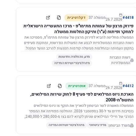
התשתית.
4418
#
ממשלה
37
דקלרטיבית
26.7.2026
פירוק מרצון של עמותת מתימו"פ - מרכז התעשייה הישראלית
למחקר ופיתוח (ע"ר) ותיקון החלטות ממשלה
הממשלה מחליטה להביא לפירוק מרצון של עמותת מתימו"פ, מסמיכה את
רשות החברות הממשלתיות לבצע את הפעולות הנדרשות, ומתקנת סעיפים
בתקנון העמותה ובהחלטות ממשלה קודמות הנוגעות להרכב הוועד המנהל.
רשות החברות
מדע, טכנולוגיה וחדשנות
הממשלתיות
מינהל ציבורי ושירות המדינה
4412
#
ממשלה
37
אופרטיבית
26.7.2026
הארכת גיוס המילואים לפי סעיף 8 לחוק שירות המילואים,
התשס"ח-2008
הממשלה מאשרת לשר הביטחון להאריך את תוקף צו גיוס המילואים
בנסיבות חירום עד ל-30 בספטמבר 2026. ההחלטה מפחיתה את המספר
המרבי של חיילי המילואים שניתן לקרוא להם בצו מ-280,000 ל-240,000,
ומסמיכה גורמים צבאיים לקרוא לחיילים לשירות תוך הגדרת תנאים לגיוס
משרד הביטחון
מדיני ביטחוני
מינהל ציבורי ושירות המדינה
חוזר.