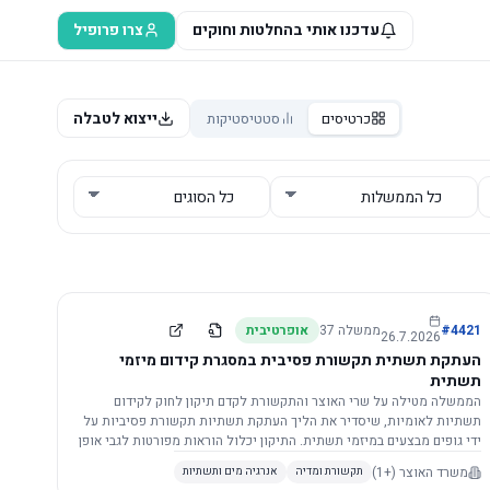
עדכנו אותי בהחלטות וחוקים
צרו פרופיל
ייצוא לטבלה
כרטיסים
סטטיסטיקות
4421
#
ממשלה
37
אופרטיבית
26.7.2026
העתקת תשתית תקשורת פסיבית במסגרת קידום מיזמי
תשתית
הממשלה מטילה על שרי האוצר והתקשורת לקדם תיקון לחוק לקידום
תשתיות לאומיות, שיסדיר את הליך העתקת תשתיות תקשורת פסיביות על
ידי גופים מבצעים במיזמי תשתית. התיקון יכלול הוראות מפורטות לגבי אופן
הביצוע, התייעצות עם ספקים מורשים, מועדי הודעות, תשלום עלויות
משרד האוצר
(+1)
תקשורת ומדיה
אנרגיה מים ותשתיות
לספקים, ודרישות לקבלנים מוסמכים, במטרה לייעל את קידום מיזמי