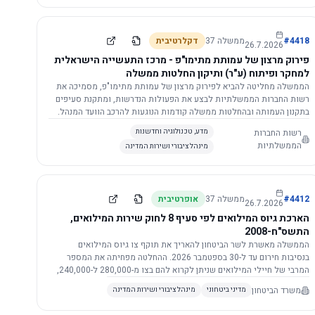
התשתית.
4418
#
ממשלה
37
דקלרטיבית
26.7.2026
פירוק מרצון של עמותת מתימו"פ - מרכז התעשייה הישראלית
למחקר ופיתוח (ע"ר) ותיקון החלטות ממשלה
הממשלה מחליטה להביא לפירוק מרצון של עמותת מתימו"פ, מסמיכה את
רשות החברות הממשלתיות לבצע את הפעולות הנדרשות, ומתקנת סעיפים
בתקנון העמותה ובהחלטות ממשלה קודמות הנוגעות להרכב הוועד המנהל.
רשות החברות
מדע, טכנולוגיה וחדשנות
הממשלתיות
מינהל ציבורי ושירות המדינה
4412
#
ממשלה
37
אופרטיבית
26.7.2026
הארכת גיוס המילואים לפי סעיף 8 לחוק שירות המילואים,
התשס"ח-2008
הממשלה מאשרת לשר הביטחון להאריך את תוקף צו גיוס המילואים
בנסיבות חירום עד ל-30 בספטמבר 2026. ההחלטה מפחיתה את המספר
המרבי של חיילי המילואים שניתן לקרוא להם בצו מ-280,000 ל-240,000,
ומסמיכה גורמים צבאיים לקרוא לחיילים לשירות תוך הגדרת תנאים לגיוס
משרד הביטחון
מדיני ביטחוני
מינהל ציבורי ושירות המדינה
חוזר.