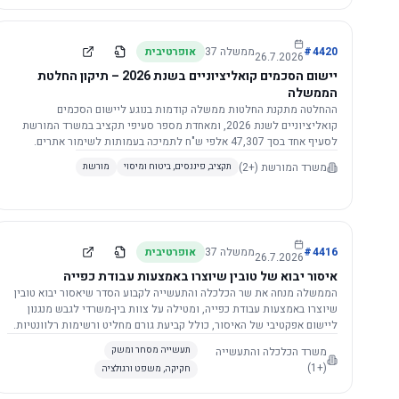
4420
#
ממשלה
37
אופרטיבית
26.7.2026
יישום הסכמים קואליציוניים בשנת 2026 – תיקון החלטת
הממשלה
ההחלטה מתקנת החלטות ממשלה קודמות בנוגע ליישום הסכמים
קואליציוניים לשנת 2026, ומאחדת מספר סעיפי תקציב במשרד המורשת
לסעיף אחד בסך 47,307 אלפי ש"ח לתמיכה בעמותות לשימור אתרים.
הסכום יופחת ב-3%, ויישום ההחלטה מותנה בקבלת חוות דעת מקצועית
משרד המורשת
(+2)
תקציב, פיננסים, ביטוח ומיסוי
מורשת
ומשפטית מהמשרד הרלוונטי, תוך הקפדה על נהלים קיימים ומניעת כפל
תקצוב. בנוסף, כל שינוי בסכומים הכוללים להסכמים קואליציוניים יגרור
הפחתה יחסית בסכום זה.
4416
#
ממשלה
37
אופרטיבית
26.7.2026
איסור יבוא של טובין שיוצרו באמצעות עבודת כפייה
הממשלה מנחה את שר הכלכלה והתעשייה לקבוע הסדר שיאסור יבוא טובין
שיוצרו באמצעות עבודת כפייה, ומטילה על צוות בין-משרדי לגבש מנגנון
ליישום אפקטיבי של האיסור, כולל קביעת גורם מחליט ורשימות רלוונטיות.
משרד הכלכלה והתעשייה
תעשייה מסחר ומשק
(+1)
חקיקה, משפט ורגולציה