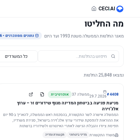
לג לתוכן הראשי
CECI
.
AI
מה החליטו
מאגר החלטות הממשלה משנת 1993 ועד היום
נתונים מסונכרנים
• 29.7.2026
נמצאו
25,848
החלטות
4408
#
ממשלה
37
אופרטיבית
29.7.2026
מניעת פגיעה בביטחון המדינה מגוף שידורים זר – ערוץ
אלג'זירה
הממשלה אישרה לשר התקשורת, בהסכמת ראש הממשלה, להאריך ב-90 יום
את ההוראות להפסקת שידורי ערוץ אלג'זירה בישראל, סגירת משרדיו,
תפיסת ציודו והגבלת הגישה לאתרי האינטרנט ולשידוריו ברשתות
החברתיות, וזאת בשל פגיעה ממשית בביטחון המדינה.
משרד התקשורת
מדיני ביטחוני
תקשורת ומדיה