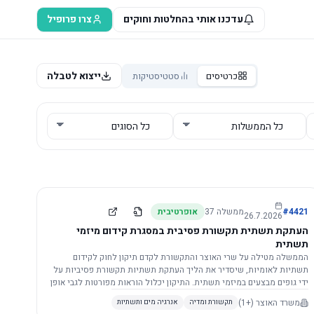
עדכנו אותי בהחלטות וחוקים
צרו פרופיל
ייצוא לטבלה
כרטיסים
סטטיסטיקות
4421
#
ממשלה
37
אופרטיבית
26.7.2026
העתקת תשתית תקשורת פסיבית במסגרת קידום מיזמי
תשתית
הממשלה מטילה על שרי האוצר והתקשורת לקדם תיקון לחוק לקידום
תשתיות לאומיות, שיסדיר את הליך העתקת תשתיות תקשורת פסיביות על
ידי גופים מבצעים במיזמי תשתית. התיקון יכלול הוראות מפורטות לגבי אופן
הביצוע, התייעצות עם ספקים מורשים, מועדי הודעות, תשלום עלויות
משרד האוצר
(+1)
תקשורת ומדיה
אנרגיה מים ותשתיות
לספקים, ודרישות לקבלנים מוסמכים, במטרה לייעל את קידום מיזמי