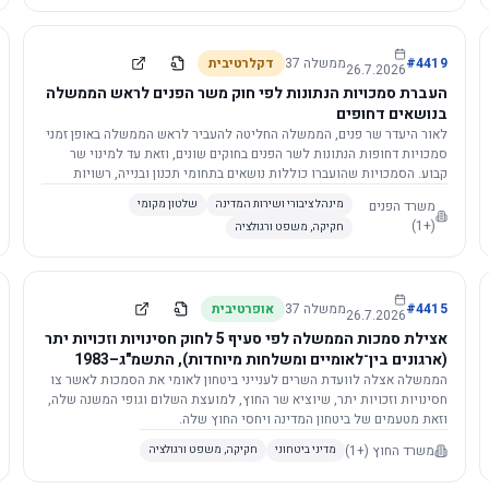
4419
#
ממשלה
37
דקלרטיבית
26.7.2026
העברת סמכויות הנתונות לפי חוק משר הפנים לראש הממשלה
בנושאים דחופים
לאור היעדר שר פנים, הממשלה החליטה להעביר לראש הממשלה באופן זמני
סמכויות דחופות הנתונות לשר הפנים בחוקים שונים, וזאת עד למינוי שר
קבוע. הסמכויות שהועברו כוללות נושאים בתחומי תכנון ובנייה, רשויות
מקומיות, כניסה לישראל, הסדרת מקומות רחצה ועוד, וההחלטה תובא
משרד הפנים
מינהל ציבורי ושירות המדינה
שלטון מקומי
לאישור הכנסת. עם מינוי שר פנים, הסמכויות יחזרו אליו אוטומטית.
(+1)
חקיקה, משפט ורגולציה
4415
#
ממשלה
37
אופרטיבית
26.7.2026
אצילת סמכות הממשלה לפי סעיף 5 לחוק חסינויות וזכויות יתר
(ארגונים בין־לאומיים ומשלחות מיוחדות), התשמ"ג–1983
לוועדת השרים לענייני ביטחון לאומי
הממשלה אצלה לוועדת השרים לענייני ביטחון לאומי את הסמכות לאשר צו
חסינויות וזכויות יתר, שיוציא שר החוץ, למועצת השלום וגופי המשנה שלה,
וזאת מטעמים של ביטחון המדינה ויחסי החוץ שלה.
משרד החוץ
(+1)
מדיני ביטחוני
חקיקה, משפט ורגולציה