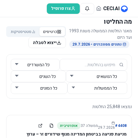
לג לתוכן הראשי
CECI
.
AI
צרו פרופיל
מה החליטו
מאגר החלטות הממשלה משנת 1993
כרטיסים
סטטיסטיקות
ועד היום
ייצוא לטבלה
נתונים מסונכרנים
• 29.7.2026
נמצאו
25,848
החלטות
4408
#
ממשלה
37
אופרטיבית
29.7.2026
מניעת פגיעה בביטחון המדינה מגוף שידורים זר – ערוץ