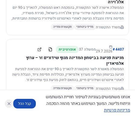
אלג'זירה
הממשלה אישרה לשר התקשורת, בהסכמת ראש הממשלה, להאריך ב-90 יום
את ההוראות להפסקת שידורי ערוץ אלג'זירה בישראל, סגירת משרדיו,
תפיסת ציודו והגבלת הגישה לאתרי האינטרנט ולשידוריו ברשתות החברתיות,
וזאת בשל פגיעה ממשית בביטחון המדינה.
משרד התקשורת
מדיני ביטחוני
תקשורת ומדיה
4407
#
ממשלה
37
אופרטיבית
29.7.2026
מניעת פגיעה בביטחון המדינה מגוף שידורים זר – ערוץ
אלמיאדין
הממשלה מאשרת לשר התקשורת להאריך ב-90 ימים את ההוראות למניעת
פגיעה בביטחון המדינה מערוץ אלמיאדין, הכוללות תפיסת ציוד, הגבלת גישה
לאתרי אינטרנט ושידורים חיים, בהתאם לחוק מניעת גוף שידורים זר.
משרד התקשורת
מדיני ביטחוני
תקשורת ומדיה
אנחנו משתמשים בעוגיות לשיפור חוויית המשתמש
וניתוח גלישה. המשך השימוש באתר מהווה הסכמה.
קבל הכל
מדיניות פרטיות
4421
#
ממשלה
37
אופרטיבית
26.7.2026
העתקת תשתית תקשורת פסיבית במסגרת קידום מיזמי
עוזר לחוקר
מנתח החלטות ממשלה
מנתח מדיניות
מה החליטו
דוחות המוניטור
תשתית
הממשלה מטילה על שרי האוצר והתקשורת לקדם תיקון לחוק לקידום
נגישות
|
פרטיות
|
CECI.AI
2026
©