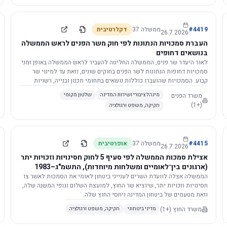
4419
#
ממשלה
37
דקלרטיבית
26.7.2026
העברת סמכויות הנתונות לפי חוק משר הפנים לראש הממשלה
בנושאים דחופים
לאור היעדר שר פנים, הממשלה החליטה להעביר לראש הממשלה באופן זמני
סמכויות דחופות הנתונות לשר הפנים בחוקים שונים, וזאת עד למינוי שר
קבוע. הסמכויות שהועברו כוללות נושאים בתחומי תכנון ובנייה, רשויות
מקומיות, כניסה לישראל, הסדרת מקומות רחצה ועוד, וההחלטה תובא
משרד הפנים
מינהל ציבורי ושירות המדינה
שלטון מקומי
לאישור הכנסת. עם מינוי שר פנים, הסמכויות יחזרו אליו אוטומטית.
(+1)
חקיקה, משפט ורגולציה
4415
#
ממשלה
37
אופרטיבית
26.7.2026
אצילת סמכות הממשלה לפי סעיף 5 לחוק חסינויות וזכויות יתר
(ארגונים בין־לאומיים ומשלחות מיוחדות), התשמ"ג–1983
לוועדת השרים לענייני ביטחון לאומי
הממשלה אצלה לוועדת השרים לענייני ביטחון לאומי את הסמכות לאשר צו
חסינויות וזכויות יתר, שיוציא שר החוץ, למועצת השלום וגופי המשנה שלה,
וזאת מטעמים של ביטחון המדינה ויחסי החוץ שלה.
משרד החוץ
(+1)
מדיני ביטחוני
חקיקה, משפט ורגולציה