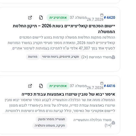
4420
#
ממשלה
37
אופרטיבית
26.7.2026
יישום הסכמים קואליציוניים בשנת 2026 – תיקון החלטת
הממשלה
ההחלטה מתקנת החלטות ממשלה קודמות בנוגע ליישום הסכמים
קואליציוניים לשנת 2026, ומאחדת מספר סעיפי תקציב במשרד המורשת
לסעיף אחד בסך 47,307 אלפי ש"ח לתמיכה בעמותות לשימור אתרים.
הסכום יופחת ב-3%, ויישום ההחלטה מותנה בקבלת חוות דעת מקצועית
משרד המורשת
(+2)
תקציב, פיננסים, ביטוח ומיסוי
מורשת
ומשפטית מהמשרד הרלוונטי, תוך הקפדה על נהלים קיימים ומניעת כפל
תקצוב. בנוסף, כל שינוי בסכומים הכוללים להסכמים קואליציוניים יגרור
הפחתה יחסית בסכום זה.
4416
#
ממשלה
37
אופרטיבית
26.7.2026
איסור יבוא של טובין שיוצרו באמצעות עבודת כפייה
הממשלה מנחה את שר הכלכלה והתעשייה לקבוע הסדר שיאסור יבוא טובין
שיוצרו באמצעות עבודת כפייה, ומטילה על צוות בין-משרדי לגבש מנגנון
ליישום אפקטיבי של האיסור, כולל קביעת גורם מחליט ורשימות רלוונטיות.
משרד הכלכלה והתעשייה
תעשייה מסחר ומשק
(+1)
חקיקה, משפט ורגולציה