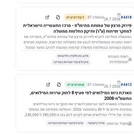
התשתית.
4418
#
ממשלה
37
דקלרטיבית
26.7.2026
פירוק מרצון של עמותת מתימו"פ - מרכז התעשייה הישראלית
למחקר ופיתוח (ע"ר) ותיקון החלטות ממשלה
הממשלה מחליטה להביא לפירוק מרצון של עמותת מתימו"פ, מסמיכה את
רשות החברות הממשלתיות לבצע את הפעולות הנדרשות, ומתקנת סעיפים
בתקנון העמותה ובהחלטות ממשלה קודמות הנוגעות להרכב הוועד המנהל.
רשות החברות
מדע, טכנולוגיה וחדשנות
הממשלתיות
מינהל ציבורי ושירות המדינה
4412
#
ממשלה
37
אופרטיבית
26.7.2026
הארכת גיוס המילואים לפי סעיף 8 לחוק שירות המילואים,
התשס"ח-2008
הממשלה מאשרת לשר הביטחון להאריך את תוקף צו גיוס המילואים
בנסיבות חירום עד ל-30 בספטמבר 2026. ההחלטה מפחיתה את המספר
המרבי של חיילי המילואים שניתן לקרוא להם בצו מ-280,000 ל-240,000,
ומסמיכה גורמים צבאיים לקרוא לחיילים לשירות תוך הגדרת תנאים לגיוס
משרד הביטחון
מדיני ביטחוני
מינהל ציבורי ושירות המדינה
חוזר.