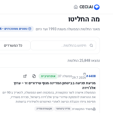
לג לתוכן הראשי
CECI
.
AI
מה החליטו
מאגר החלטות הממשלה משנת 1993 ועד היום
נתונים מסונכרנים
• 29.7.2026
נמצאו
25,848
החלטות
4408
#
ממשלה
37
אופרטיבית
29.7.2026
מניעת פגיעה בביטחון המדינה מגוף שידורים זר – ערוץ
אלג'זירה
הממשלה אישרה לשר התקשורת, בהסכמת ראש הממשלה, להאריך ב-90 יום
את ההוראות להפסקת שידורי ערוץ אלג'זירה בישראל, סגירת משרדיו,
תפיסת ציודו והגבלת הגישה לאתרי האינטרנט ולשידוריו ברשתות
החברתיות, וזאת בשל פגיעה ממשית בביטחון המדינה.
משרד התקשורת
מדיני ביטחוני
תקשורת ומדיה