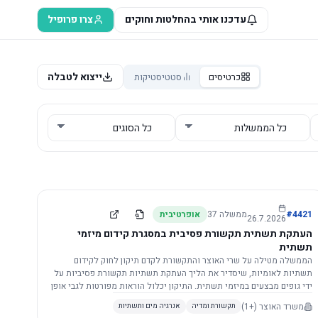
עדכנו אותי בהחלטות וחוקים
צרו פרופיל
ייצוא לטבלה
כרטיסים
סטטיסטיקות
4421
#
ממשלה
37
אופרטיבית
26.7.2026
העתקת תשתית תקשורת פסיבית במסגרת קידום מיזמי
תשתית
הממשלה מטילה על שרי האוצר והתקשורת לקדם תיקון לחוק לקידום
תשתיות לאומיות, שיסדיר את הליך העתקת תשתיות תקשורת פסיביות על
ידי גופים מבצעים במיזמי תשתית. התיקון יכלול הוראות מפורטות לגבי אופן
הביצוע, התייעצות עם ספקים מורשים, מועדי הודעות, תשלום עלויות
משרד האוצר
(+1)
תקשורת ומדיה
אנרגיה מים ותשתיות
לספקים, ודרישות לקבלנים מוסמכים, במטרה לייעל את קידום מיזמי