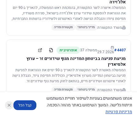
אלג'זירה
הממשלה אישרה לשר התקשורת, בהסכמת ראש הממשלה, להאריך ב-90 יום
את ההוראות להפסקת שידורי ערוץ אלג'זירה בישראל, סגירת משרדיו,
תפיסת ציודו והגבלת הגישה לאתרי האינטרנט ולשידוריו ברשתות החברתיות,
וזאת בשל פגיעה ממשית בביטחון המדינה.
משרד התקשורת
מדיני ביטחוני
תקשורת ומדיה
4407
#
ממשלה
37
אופרטיבית
29.7.2026
מניעת פגיעה בביטחון המדינה מגוף שידורים זר – ערוץ
אלמיאדין
הממשלה מאשרת לשר התקשורת להאריך ב-90 ימים את ההוראות למניעת
פגיעה בביטחון המדינה מערוץ אלמיאדין, הכוללות תפיסת ציוד, הגבלת גישה
לאתרי אינטרנט ושידורים חיים, בהתאם לחוק מניעת גוף שידורים זר.
משרד התקשורת
מדיני ביטחוני
תקשורת ומדיה
אנחנו משתמשים בעוגיות לשיפור חוויית המשתמש
וניתוח גלישה. המשך השימוש באתר מהווה הסכמה.
קבל הכל
מדיניות פרטיות
4421
#
ממשלה
37
אופרטיבית
26.7.2026
העתקת תשתית תקשורת פסיבית במסגרת קידום מיזמי
עוזר לחוקר
מנתח החלטות ממשלה
מנתח מדיניות
מה החליטו
דוחות המוניטור
תשתית
הממשלה מטילה על שרי האוצר והתקשורת לקדם תיקון לחוק לקידום
נגישות
|
פרטיות
|
CECI.AI
2026
©