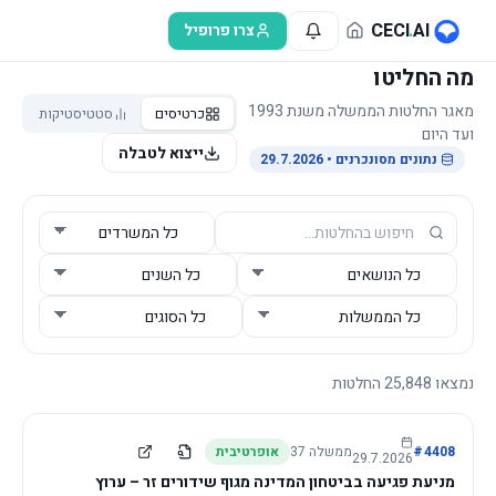
לג לתוכן הראשי
CECI
.
AI
צרו פרופיל
מה החליטו
מאגר החלטות הממשלה משנת 1993
כרטיסים
סטטיסטיקות
ועד היום
ייצוא לטבלה
נתונים מסונכרנים
• 29.7.2026
נמצאו
25,848
החלטות
4408
#
ממשלה
37
אופרטיבית
29.7.2026
מניעת פגיעה בביטחון המדינה מגוף שידורים זר – ערוץ