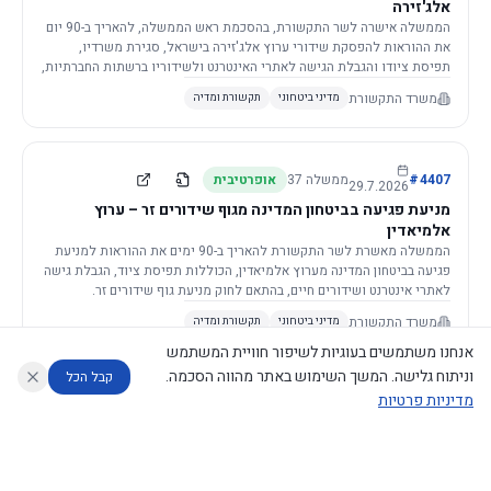
אלג'זירה
הממשלה אישרה לשר התקשורת, בהסכמת ראש הממשלה, להאריך ב-90 יום
את ההוראות להפסקת שידורי ערוץ אלג'זירה בישראל, סגירת משרדיו,
תפיסת ציודו והגבלת הגישה לאתרי האינטרנט ולשידוריו ברשתות החברתיות,
וזאת בשל פגיעה ממשית בביטחון המדינה.
משרד התקשורת
מדיני ביטחוני
תקשורת ומדיה
4407
#
ממשלה
37
אופרטיבית
29.7.2026
מניעת פגיעה בביטחון המדינה מגוף שידורים זר – ערוץ
אלמיאדין
הממשלה מאשרת לשר התקשורת להאריך ב-90 ימים את ההוראות למניעת
פגיעה בביטחון המדינה מערוץ אלמיאדין, הכוללות תפיסת ציוד, הגבלת גישה
לאתרי אינטרנט ושידורים חיים, בהתאם לחוק מניעת גוף שידורים זר.
משרד התקשורת
מדיני ביטחוני
תקשורת ומדיה
אנחנו משתמשים בעוגיות לשיפור חוויית המשתמש
וניתוח גלישה. המשך השימוש באתר מהווה הסכמה.
קבל הכל
מדיניות פרטיות
4421
#
ממשלה
37
אופרטיבית
26.7.2026
העתקת תשתית תקשורת פסיבית במסגרת קידום מיזמי
עוזר לחוקר
מנתח החלטות ממשלה
מנתח מדיניות
מה החליטו
דוחות המוניטור
תשתית
הממשלה מטילה על שרי האוצר והתקשורת לקדם תיקון לחוק לקידום
נגישות
|
פרטיות
|
CECI.AI
2026
©