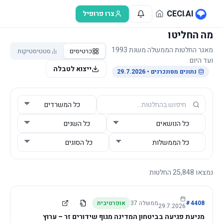
לג לתוכן הראשי
CECI
.
AI
צרו פרופיל
מה החליטו
מאגר החלטות הממשלה משנת 1993
כרטיסים
סטטיסטיקות
ועד היום
ייצוא לטבלה
נתונים מסונכרנים
• 29.7.2026
נמצאו
25,848
החלטות
4408
#
ממשלה
37
אופרטיבית
29.7.2026
מניעת פגיעה בביטחון המדינה מגוף שידורים זר – ערוץ