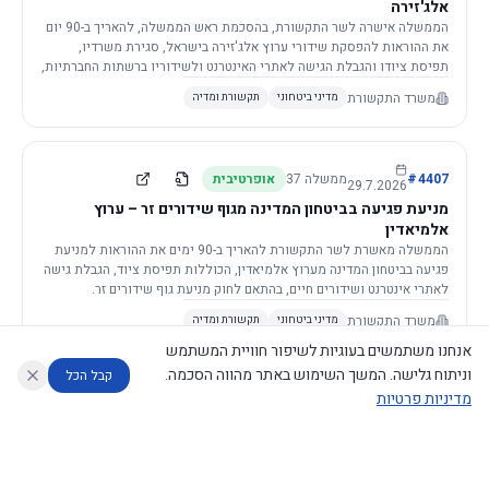
אלג'זירה
הממשלה אישרה לשר התקשורת, בהסכמת ראש הממשלה, להאריך ב-90 יום
את ההוראות להפסקת שידורי ערוץ אלג'זירה בישראל, סגירת משרדיו,
תפיסת ציודו והגבלת הגישה לאתרי האינטרנט ולשידוריו ברשתות החברתיות,
וזאת בשל פגיעה ממשית בביטחון המדינה.
משרד התקשורת
מדיני ביטחוני
תקשורת ומדיה
4407
#
ממשלה
37
אופרטיבית
29.7.2026
מניעת פגיעה בביטחון המדינה מגוף שידורים זר – ערוץ
אלמיאדין
הממשלה מאשרת לשר התקשורת להאריך ב-90 ימים את ההוראות למניעת
פגיעה בביטחון המדינה מערוץ אלמיאדין, הכוללות תפיסת ציוד, הגבלת גישה
לאתרי אינטרנט ושידורים חיים, בהתאם לחוק מניעת גוף שידורים זר.
משרד התקשורת
מדיני ביטחוני
תקשורת ומדיה
אנחנו משתמשים בעוגיות לשיפור חוויית המשתמש
וניתוח גלישה. המשך השימוש באתר מהווה הסכמה.
קבל הכל
מדיניות פרטיות
4421
#
ממשלה
37
אופרטיבית
26.7.2026
העתקת תשתית תקשורת פסיבית במסגרת קידום מיזמי
עוזר לחוקר
מנתח החלטות ממשלה
מנתח מדיניות
מה החליטו
דוחות המוניטור
תשתית
הממשלה מטילה על שרי האוצר והתקשורת לקדם תיקון לחוק לקידום
נגישות
|
פרטיות
|
CECI.AI
2026
©