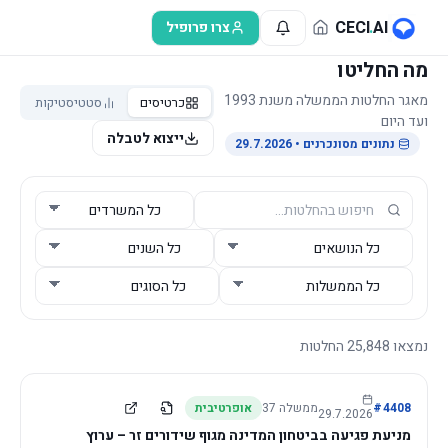
לג לתוכן הראשי
CECI
.
AI
צרו פרופיל
מה החליטו
מאגר החלטות הממשלה משנת 1993
כרטיסים
סטטיסטיקות
ועד היום
ייצוא לטבלה
נתונים מסונכרנים
• 29.7.2026
נמצאו
25,848
החלטות
4408
#
ממשלה
37
אופרטיבית
29.7.2026
מניעת פגיעה בביטחון המדינה מגוף שידורים זר – ערוץ