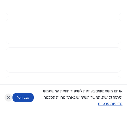
אנחנו משתמשים בעוגיות לשיפור חוויית המשתמש
וניתוח גלישה. המשך השימוש באתר מהווה הסכמה.
קבל הכל
מדיניות פרטיות
עוזר לחוקר
מנתח החלטות ממשלה
מנתח מדיניות
מה החליטו
דוחות המוניטור
נגישות
|
פרטיות
|
CECI.AI
2026
©