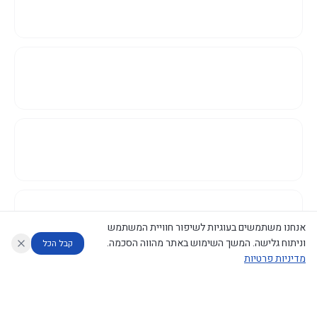
אנחנו משתמשים בעוגיות לשיפור חוויית המשתמש
וניתוח גלישה. המשך השימוש באתר מהווה הסכמה.
קבל הכל
מדיניות פרטיות
עוזר לחוקר
מנתח החלטות ממשלה
מנתח מדיניות
מה החליטו
דוחות המוניטור
נגישות
|
פרטיות
|
CECI.AI
2026
©