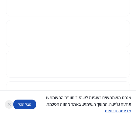
אנחנו משתמשים בעוגיות לשיפור חוויית המשתמש
וניתוח גלישה. המשך השימוש באתר מהווה הסכמה.
קבל הכל
מדיניות פרטיות
עוזר לחוקר
מנתח החלטות ממשלה
מנתח מדיניות
מה החליטו
דוחות המוניטור
נגישות
|
פרטיות
|
CECI.AI
2026
©