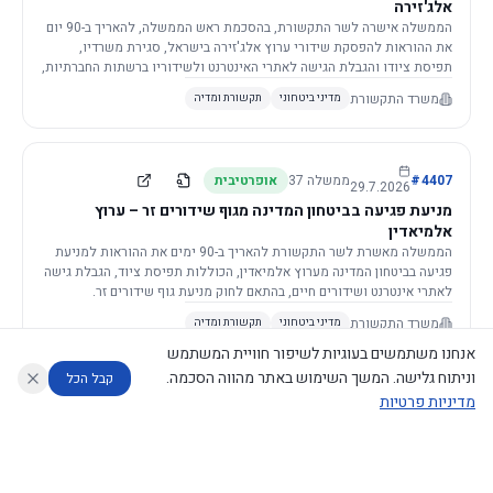
אלג'זירה
הממשלה אישרה לשר התקשורת, בהסכמת ראש הממשלה, להאריך ב-90 יום
את ההוראות להפסקת שידורי ערוץ אלג'זירה בישראל, סגירת משרדיו,
תפיסת ציודו והגבלת הגישה לאתרי האינטרנט ולשידוריו ברשתות החברתיות,
וזאת בשל פגיעה ממשית בביטחון המדינה.
משרד התקשורת
מדיני ביטחוני
תקשורת ומדיה
4407
#
ממשלה
37
אופרטיבית
29.7.2026
מניעת פגיעה בביטחון המדינה מגוף שידורים זר – ערוץ
אלמיאדין
הממשלה מאשרת לשר התקשורת להאריך ב-90 ימים את ההוראות למניעת
פגיעה בביטחון המדינה מערוץ אלמיאדין, הכוללות תפיסת ציוד, הגבלת גישה
לאתרי אינטרנט ושידורים חיים, בהתאם לחוק מניעת גוף שידורים זר.
משרד התקשורת
מדיני ביטחוני
תקשורת ומדיה
אנחנו משתמשים בעוגיות לשיפור חוויית המשתמש
וניתוח גלישה. המשך השימוש באתר מהווה הסכמה.
קבל הכל
מדיניות פרטיות
4421
#
ממשלה
37
אופרטיבית
26.7.2026
העתקת תשתית תקשורת פסיבית במסגרת קידום מיזמי
עוזר לחוקר
מנתח החלטות ממשלה
מנתח מדיניות
מה החליטו
דוחות המוניטור
תשתית
הממשלה מטילה על שרי האוצר והתקשורת לקדם תיקון לחוק לקידום
נגישות
|
פרטיות
|
CECI.AI
2026
©