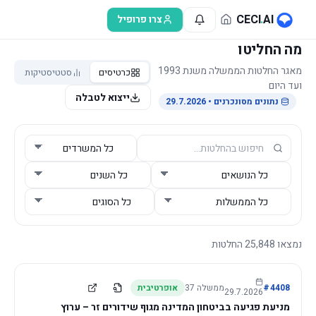
לג לתוכן הראשי
CECI
.
AI
צרו פרופיל
מה החליטו
מאגר החלטות הממשלה משנת 1993
כרטיסים
סטטיסטיקות
ועד היום
ייצוא לטבלה
נתונים מסונכרנים
• 29.7.2026
נמצאו
25,848
החלטות
4408
#
ממשלה
37
אופרטיבית
29.7.2026
מניעת פגיעה בביטחון המדינה מגוף שידורים זר – ערוץ