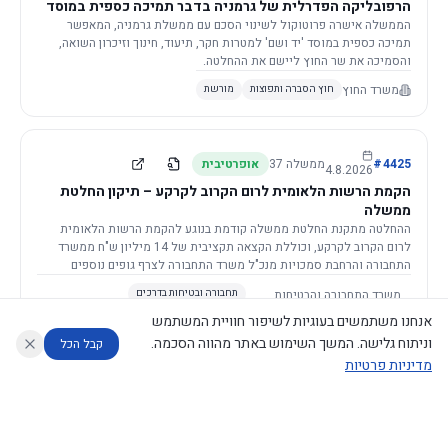
הרפובליקה הפדרלית של גרמניה בדבר תמיכה כספית במוסד
יד ושם, רשות הזיכרון לשואה ולגבורה
הממשלה אישרה פרוטוקול לשינוי הסכם עם ממשלת גרמניה, המאפשר
תמיכה כספית במוסד 'יד ושם' למטרות חקר, תיעוד, חינוך וזיכרון השואה,
והסמיכה את שר החוץ ליישם את ההחלטה.
משרד החוץ
חוץ הסברה ותפוצות
מורשת
4425
#
ממשלה
37
אופרטיבית
4.8.2026
הקמת הרשות הלאומית לרום הקרוב לקרקע – תיקון החלטת
ממשלה
ההחלטה מתקנת החלטת ממשלה קודמת בנוגע להקמת הרשות הלאומית
לרום הקרוב לקרקע, וכוללת הקצאה תקציבית של 14 מיליון ש"ח ממשרד
התחבורה והרחבת סמכויות מנכ"ל משרד התחבורה לצרף גופים נוספים
לוועדה המלווה.
משרד התחבורה והבטיחות
תחבורה ובטיחות בדרכים
בדרכים
(+1)
תקציב, פיננסים, ביטוח ומיסוי
אנחנו משתמשים בעוגיות לשיפור חוויית המשתמש
וניתוח גלישה. המשך השימוש באתר מהווה הסכמה.
קבל הכל
מדיניות פרטיות
4423
#
ממשלה
37
דקלרטיבית
30.7.2026
עוזר לחוקר
מנתח החלטות ממשלה
מנתח מדיניות
מה החליטו
דוחות המוניטור
מינויים למועצה לביקורת סרטים
הממשלה מאשרת את מינוי חמשת החברים למועצה לביקורת סרטים על ידי
נגישות
|
פרטיות
|
CECI.AI
2026
©