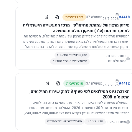
התשתית.
4418
#
ממשלה
37
דקלרטיבית
26.7.2026
פירוק מרצון של עמותת מתימו"פ - מרכז התעשייה הישראלית
למחקר ופיתוח (ע"ר) ותיקון החלטות ממשלה
הממשלה מחליטה להביא לפירוק מרצון של עמותת מתימו"פ, מסמיכה את
רשות החברות הממשלתיות לבצע את הפעולות הנדרשות, ומתקנת סעיפים
בתקנון העמותה ובהחלטות ממשלה קודמות הנוגעות להרכב הוועד המנהל.
רשות החברות
מדע, טכנולוגיה וחדשנות
הממשלתיות
מינהל ציבורי ושירות המדינה
4412
#
ממשלה
37
אופרטיבית
26.7.2026
הארכת גיוס המילואים לפי סעיף 8 לחוק שירות המילואים,
התשס"ח-2008
הממשלה מאשרת לשר הביטחון להאריך את תוקף צו גיוס המילואים
בנסיבות חירום עד ל-30 בספטמבר 2026. ההחלטה מפחיתה את המספר
המרבי של חיילי המילואים שניתן לקרוא להם בצו מ-280,000 ל-240,000,
ומסמיכה גורמים צבאיים לקרוא לחיילים לשירות תוך הגדרת תנאים לגיוס
משרד הביטחון
מדיני ביטחוני
מינהל ציבורי ושירות המדינה
חוזר.