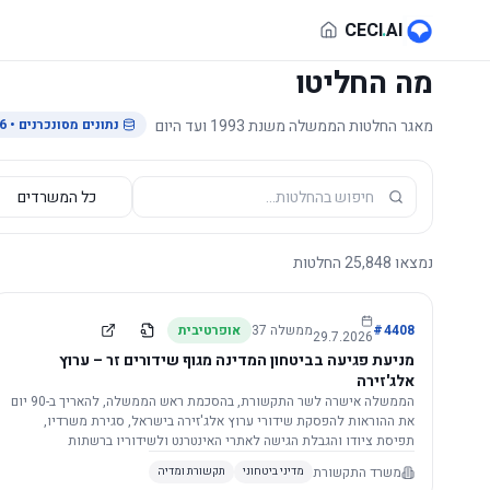
לג לתוכן הראשי
CECI
.
AI
מה החליטו
מאגר החלטות הממשלה משנת 1993 ועד היום
נתונים מסונכרנים
• 29.7.2026
נמצאו
25,848
החלטות
4408
#
ממשלה
37
אופרטיבית
29.7.2026
מניעת פגיעה בביטחון המדינה מגוף שידורים זר – ערוץ
אלג'זירה
הממשלה אישרה לשר התקשורת, בהסכמת ראש הממשלה, להאריך ב-90 יום
את ההוראות להפסקת שידורי ערוץ אלג'זירה בישראל, סגירת משרדיו,
תפיסת ציודו והגבלת הגישה לאתרי האינטרנט ולשידוריו ברשתות
החברתיות, וזאת בשל פגיעה ממשית בביטחון המדינה.
משרד התקשורת
מדיני ביטחוני
תקשורת ומדיה