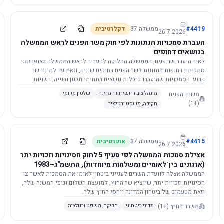
4419
#
ממשלה
37
דקלרטיבית
26.7.2026
העברת סמכויות הנתונות לפי חוק משר הפנים לראש הממשלה
בנושאים דחופים
לאור היעדר שר פנים, הממשלה החליטה להעביר לראש הממשלה באופן זמני
סמכויות דחופות הנתונות לשר הפנים בחוקים שונים, וזאת עד למינוי שר
קבוע. הסמכויות שהועברו כוללות נושאים בתחומי תכנון ובנייה, רשויות
מקומיות, כניסה לישראל, הסדרת מקומות רחצה ועוד, וההחלטה תובא
משרד הפנים
מינהל ציבורי ושירות המדינה
שלטון מקומי
לאישור הכנסת. עם מינוי שר פנים, הסמכויות יחזרו אליו אוטומטית.
(+1)
חקיקה, משפט ורגולציה
4415
#
ממשלה
37
אופרטיבית
26.7.2026
אצילת סמכות הממשלה לפי סעיף 5 לחוק חסינויות וזכויות יתר
(ארגונים בין־לאומיים ומשלחות מיוחדות), התשמ"ג–1983
לוועדת השרים לענייני ביטחון לאומי
הממשלה אצלה לוועדת השרים לענייני ביטחון לאומי את הסמכות לאשר צו
חסינויות וזכויות יתר, שיוציא שר החוץ, למועצת השלום וגופי המשנה שלה,
וזאת מטעמים של ביטחון המדינה ויחסי החוץ שלה.
משרד החוץ
(+1)
מדיני ביטחוני
חקיקה, משפט ורגולציה