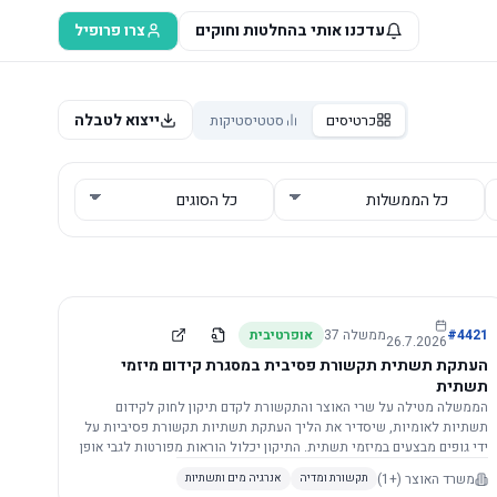
עדכנו אותי בהחלטות וחוקים
צרו פרופיל
ייצוא לטבלה
כרטיסים
סטטיסטיקות
4421
#
ממשלה
37
אופרטיבית
26.7.2026
העתקת תשתית תקשורת פסיבית במסגרת קידום מיזמי
תשתית
הממשלה מטילה על שרי האוצר והתקשורת לקדם תיקון לחוק לקידום
תשתיות לאומיות, שיסדיר את הליך העתקת תשתיות תקשורת פסיביות על
ידי גופים מבצעים במיזמי תשתית. התיקון יכלול הוראות מפורטות לגבי אופן
הביצוע, התייעצות עם ספקים מורשים, מועדי הודעות, תשלום עלויות
משרד האוצר
(+1)
תקשורת ומדיה
אנרגיה מים ותשתיות
לספקים, ודרישות לקבלנים מוסמכים, במטרה לייעל את קידום מיזמי