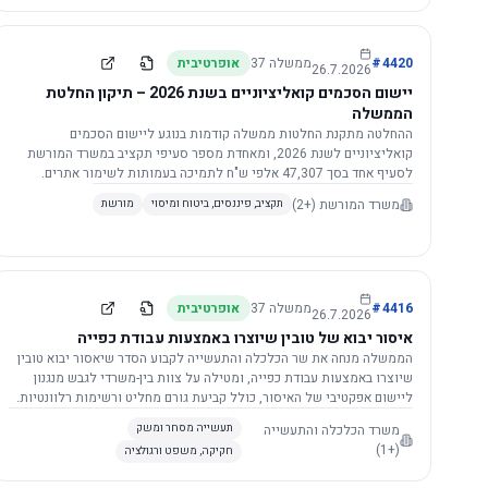
4420
#
ממשלה
37
אופרטיבית
26.7.2026
יישום הסכמים קואליציוניים בשנת 2026 – תיקון החלטת
הממשלה
ההחלטה מתקנת החלטות ממשלה קודמות בנוגע ליישום הסכמים
קואליציוניים לשנת 2026, ומאחדת מספר סעיפי תקציב במשרד המורשת
לסעיף אחד בסך 47,307 אלפי ש"ח לתמיכה בעמותות לשימור אתרים.
הסכום יופחת ב-3%, ויישום ההחלטה מותנה בקבלת חוות דעת מקצועית
משרד המורשת
(+2)
תקציב, פיננסים, ביטוח ומיסוי
מורשת
ומשפטית מהמשרד הרלוונטי, תוך הקפדה על נהלים קיימים ומניעת כפל
תקצוב. בנוסף, כל שינוי בסכומים הכוללים להסכמים קואליציוניים יגרור
הפחתה יחסית בסכום זה.
4416
#
ממשלה
37
אופרטיבית
26.7.2026
איסור יבוא של טובין שיוצרו באמצעות עבודת כפייה
הממשלה מנחה את שר הכלכלה והתעשייה לקבוע הסדר שיאסור יבוא טובין
שיוצרו באמצעות עבודת כפייה, ומטילה על צוות בין-משרדי לגבש מנגנון
ליישום אפקטיבי של האיסור, כולל קביעת גורם מחליט ורשימות רלוונטיות.
משרד הכלכלה והתעשייה
תעשייה מסחר ומשק
(+1)
חקיקה, משפט ורגולציה