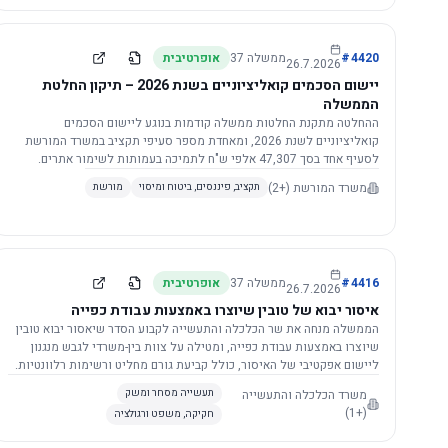
4420
#
ממשלה
37
אופרטיבית
26.7.2026
יישום הסכמים קואליציוניים בשנת 2026 – תיקון החלטת
הממשלה
ההחלטה מתקנת החלטות ממשלה קודמות בנוגע ליישום הסכמים
קואליציוניים לשנת 2026, ומאחדת מספר סעיפי תקציב במשרד המורשת
לסעיף אחד בסך 47,307 אלפי ש"ח לתמיכה בעמותות לשימור אתרים.
הסכום יופחת ב-3%, ויישום ההחלטה מותנה בקבלת חוות דעת מקצועית
משרד המורשת
(+2)
תקציב, פיננסים, ביטוח ומיסוי
מורשת
ומשפטית מהמשרד הרלוונטי, תוך הקפדה על נהלים קיימים ומניעת כפל
תקצוב. בנוסף, כל שינוי בסכומים הכוללים להסכמים קואליציוניים יגרור
הפחתה יחסית בסכום זה.
4416
#
ממשלה
37
אופרטיבית
26.7.2026
איסור יבוא של טובין שיוצרו באמצעות עבודת כפייה
הממשלה מנחה את שר הכלכלה והתעשייה לקבוע הסדר שיאסור יבוא טובין
שיוצרו באמצעות עבודת כפייה, ומטילה על צוות בין-משרדי לגבש מנגנון
ליישום אפקטיבי של האיסור, כולל קביעת גורם מחליט ורשימות רלוונטיות.
משרד הכלכלה והתעשייה
תעשייה מסחר ומשק
(+1)
חקיקה, משפט ורגולציה