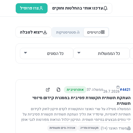
עדכנו אותי בהחלטות וחוקים
צרו פרופיל
ייצוא לטבלה
כרטיסים
סטטיסטיקות
4421
#
ממשלה
37
אופרטיבית
26.7.2026
העתקת תשתית תקשורת פסיבית במסגרת קידום מיזמי
תשתית
הממשלה מטילה על שרי האוצר והתקשורת לקדם תיקון לחוק לקידום
תשתיות לאומיות, שיסדיר את הליך העתקת תשתיות תקשורת פסיביות על
ידי גופים מבצעים במיזמי תשתית. התיקון יכלול הוראות מפורטות לגבי אופן
הביצוע, התייעצות עם ספקים מורשים, מועדי הודעות, תשלום עלויות
משרד האוצר
(+1)
תקשורת ומדיה
אנרגיה מים ותשתיות
לספקים, ודרישות לקבלנים מוסמכים, במטרה לייעל את קידום מיזמי