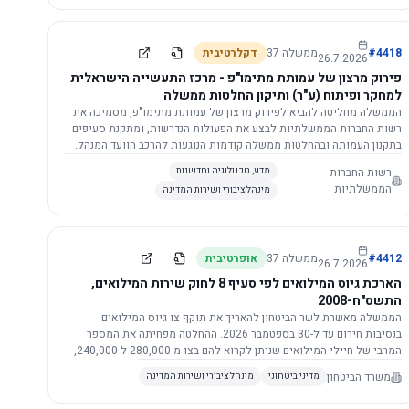
התשתית.
4418
#
ממשלה
37
דקלרטיבית
26.7.2026
פירוק מרצון של עמותת מתימו"פ - מרכז התעשייה הישראלית
למחקר ופיתוח (ע"ר) ותיקון החלטות ממשלה
הממשלה מחליטה להביא לפירוק מרצון של עמותת מתימו"פ, מסמיכה את
רשות החברות הממשלתיות לבצע את הפעולות הנדרשות, ומתקנת סעיפים
בתקנון העמותה ובהחלטות ממשלה קודמות הנוגעות להרכב הוועד המנהל.
רשות החברות
מדע, טכנולוגיה וחדשנות
הממשלתיות
מינהל ציבורי ושירות המדינה
4412
#
ממשלה
37
אופרטיבית
26.7.2026
הארכת גיוס המילואים לפי סעיף 8 לחוק שירות המילואים,
התשס"ח-2008
הממשלה מאשרת לשר הביטחון להאריך את תוקף צו גיוס המילואים
בנסיבות חירום עד ל-30 בספטמבר 2026. ההחלטה מפחיתה את המספר
המרבי של חיילי המילואים שניתן לקרוא להם בצו מ-280,000 ל-240,000,
ומסמיכה גורמים צבאיים לקרוא לחיילים לשירות תוך הגדרת תנאים לגיוס
משרד הביטחון
מדיני ביטחוני
מינהל ציבורי ושירות המדינה
חוזר.