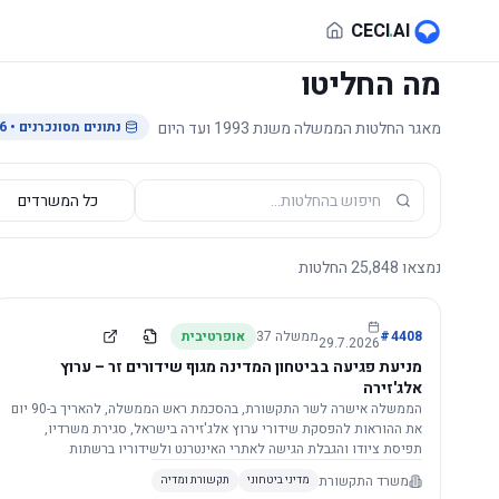
לג לתוכן הראשי
CECI
.
AI
מה החליטו
מאגר החלטות הממשלה משנת 1993 ועד היום
נתונים מסונכרנים
• 29.7.2026
נמצאו
25,848
החלטות
4408
#
ממשלה
37
אופרטיבית
29.7.2026
מניעת פגיעה בביטחון המדינה מגוף שידורים זר – ערוץ
אלג'זירה
הממשלה אישרה לשר התקשורת, בהסכמת ראש הממשלה, להאריך ב-90 יום
את ההוראות להפסקת שידורי ערוץ אלג'זירה בישראל, סגירת משרדיו,
תפיסת ציודו והגבלת הגישה לאתרי האינטרנט ולשידוריו ברשתות
החברתיות, וזאת בשל פגיעה ממשית בביטחון המדינה.
משרד התקשורת
מדיני ביטחוני
תקשורת ומדיה