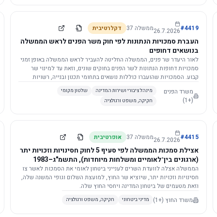
4419
#
ממשלה
37
דקלרטיבית
26.7.2026
העברת סמכויות הנתונות לפי חוק משר הפנים לראש הממשלה
בנושאים דחופים
לאור היעדר שר פנים, הממשלה החליטה להעביר לראש הממשלה באופן זמני
סמכויות דחופות הנתונות לשר הפנים בחוקים שונים, וזאת עד למינוי שר
קבוע. הסמכויות שהועברו כוללות נושאים בתחומי תכנון ובנייה, רשויות
מקומיות, כניסה לישראל, הסדרת מקומות רחצה ועוד, וההחלטה תובא
משרד הפנים
מינהל ציבורי ושירות המדינה
שלטון מקומי
לאישור הכנסת. עם מינוי שר פנים, הסמכויות יחזרו אליו אוטומטית.
(+1)
חקיקה, משפט ורגולציה
4415
#
ממשלה
37
אופרטיבית
26.7.2026
אצילת סמכות הממשלה לפי סעיף 5 לחוק חסינויות וזכויות יתר
(ארגונים בין־לאומיים ומשלחות מיוחדות), התשמ"ג–1983
לוועדת השרים לענייני ביטחון לאומי
הממשלה אצלה לוועדת השרים לענייני ביטחון לאומי את הסמכות לאשר צו
חסינויות וזכויות יתר, שיוציא שר החוץ, למועצת השלום וגופי המשנה שלה,
וזאת מטעמים של ביטחון המדינה ויחסי החוץ שלה.
משרד החוץ
(+1)
מדיני ביטחוני
חקיקה, משפט ורגולציה