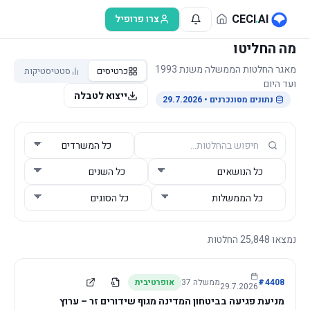
לג לתוכן הראשי
CECI
.
AI
צרו פרופיל
מה החליטו
מאגר החלטות הממשלה משנת 1993
כרטיסים
סטטיסטיקות
ועד היום
ייצוא לטבלה
נתונים מסונכרנים
• 29.7.2026
נמצאו
25,848
החלטות
4408
#
ממשלה
37
אופרטיבית
29.7.2026
מניעת פגיעה בביטחון המדינה מגוף שידורים זר – ערוץ