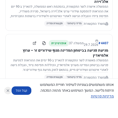
אלג'זירה
הממשלה אישרה לשר התקשורת, בהסכמת ראש הממשלה, להאריך ב-90 יום
את ההוראות להפסקת שידורי ערוץ אלג'זירה בישראל, סגירת משרדיו,
תפיסת ציודו והגבלת הגישה לאתרי האינטרנט ולשידוריו ברשתות החברתיות,
וזאת בשל פגיעה ממשית בביטחון המדינה.
משרד התקשורת
מדיני ביטחוני
תקשורת ומדיה
4407
#
ממשלה
37
אופרטיבית
29.7.2026
מניעת פגיעה בביטחון המדינה מגוף שידורים זר – ערוץ
אלמיאדין
הממשלה מאשרת לשר התקשורת להאריך ב-90 ימים את ההוראות למניעת
פגיעה בביטחון המדינה מערוץ אלמיאדין, הכוללות תפיסת ציוד, הגבלת גישה
לאתרי אינטרנט ושידורים חיים, בהתאם לחוק מניעת גוף שידורים זר.
משרד התקשורת
מדיני ביטחוני
תקשורת ומדיה
אנחנו משתמשים בעוגיות לשיפור חוויית המשתמש
וניתוח גלישה. המשך השימוש באתר מהווה הסכמה.
קבל הכל
מדיניות פרטיות
4421
#
ממשלה
37
אופרטיבית
26.7.2026
העתקת תשתית תקשורת פסיבית במסגרת קידום מיזמי
עוזר לחוקר
מנתח החלטות ממשלה
מנתח מדיניות
מה החליטו
דוחות המוניטור
תשתית
הממשלה מטילה על שרי האוצר והתקשורת לקדם תיקון לחוק לקידום
נגישות
|
פרטיות
|
CECI.AI
2026
©