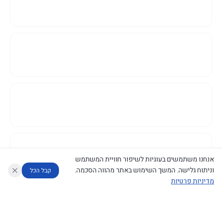
אנחנו משתמשים בעוגיות לשיפור חוויית המשתמש
וניתוח גלישה. המשך השימוש באתר מהווה הסכמה.
קבל הכל
מדיניות פרטיות
עוזר לחוקר
מנתח החלטות ממשלה
מנתח מדיניות
מה החליטו
דוחות המוניטור
נגישות
|
פרטיות
|
CECI.AI
2026
©