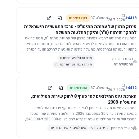
התשתית.
4418
#
ממשלה
37
דקלרטיבית
26.7.2026
פירוק מרצון של עמותת מתימו"פ - מרכז התעשייה הישראלית
למחקר ופיתוח (ע"ר) ותיקון החלטות ממשלה
הממשלה מחליטה להביא לפירוק מרצון של עמותת מתימו"פ, מסמיכה את
רשות החברות הממשלתיות לבצע את הפעולות הנדרשות, ומתקנת סעיפים
בתקנון העמותה ובהחלטות ממשלה קודמות הנוגעות להרכב הוועד המנהל.
רשות החברות
מדע, טכנולוגיה וחדשנות
הממשלתיות
מינהל ציבורי ושירות המדינה
4412
#
ממשלה
37
אופרטיבית
26.7.2026
הארכת גיוס המילואים לפי סעיף 8 לחוק שירות המילואים,
התשס"ח-2008
הממשלה מאשרת לשר הביטחון להאריך את תוקף צו גיוס המילואים
בנסיבות חירום עד ל-30 בספטמבר 2026. ההחלטה מפחיתה את המספר
המרבי של חיילי המילואים שניתן לקרוא להם בצו מ-280,000 ל-240,000,
ומסמיכה גורמים צבאיים לקרוא לחיילים לשירות תוך הגדרת תנאים לגיוס
משרד הביטחון
מדיני ביטחוני
מינהל ציבורי ושירות המדינה
חוזר.