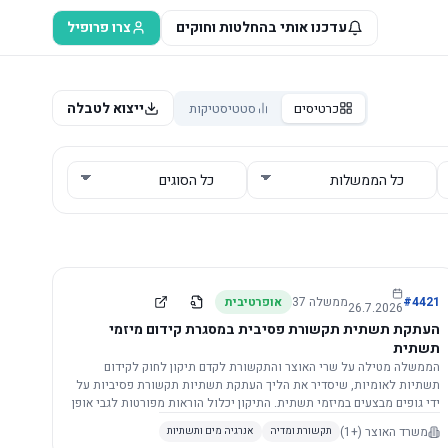
עדכנו אותי בהחלטות וחוקים
צרו פרופיל
ייצוא לטבלה
כרטיסים
סטטיסטיקות
4421
#
ממשלה
37
אופרטיבית
26.7.2026
העתקת תשתית תקשורת פסיבית במסגרת קידום מיזמי
תשתית
הממשלה מטילה על שרי האוצר והתקשורת לקדם תיקון לחוק לקידום
תשתיות לאומיות, שיסדיר את הליך העתקת תשתיות תקשורת פסיביות על
ידי גופים מבצעים במיזמי תשתית. התיקון יכלול הוראות מפורטות לגבי אופן
הביצוע, התייעצות עם ספקים מורשים, מועדי הודעות, תשלום עלויות
משרד האוצר
(+1)
תקשורת ומדיה
אנרגיה מים ותשתיות
לספקים, ודרישות לקבלנים מוסמכים, במטרה לייעל את קידום מיזמי