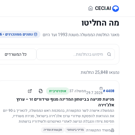
לג לתוכן הראשי
CECI
.
AI
מה החליטו
מאגר החלטות הממשלה משנת 1993 ועד היום
נתונים מסונכרנים
• 29.7.2026
נמצאו
25,848
החלטות
4408
#
ממשלה
37
אופרטיבית
29.7.2026
מניעת פגיעה בביטחון המדינה מגוף שידורים זר – ערוץ
אלג'זירה
הממשלה אישרה לשר התקשורת, בהסכמת ראש הממשלה, להאריך ב-90 יום
את ההוראות להפסקת שידורי ערוץ אלג'זירה בישראל, סגירת משרדיו,
תפיסת ציודו והגבלת הגישה לאתרי האינטרנט ולשידוריו ברשתות
החברתיות, וזאת בשל פגיעה ממשית בביטחון המדינה.
משרד התקשורת
מדיני ביטחוני
תקשורת ומדיה