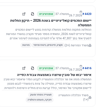
4420
#
ממשלה
37
אופרטיבית
26.7.2026
יישום הסכמים קואליציוניים בשנת 2026 – תיקון החלטת
הממשלה
ההחלטה מתקנת החלטות ממשלה קודמות בנוגע ליישום הסכמים
קואליציוניים לשנת 2026, ומאחדת מספר סעיפי תקציב במשרד המורשת
לסעיף אחד בסך 47,307 אלפי ש"ח לתמיכה בעמותות לשימור אתרים.
הסכום יופחת ב-3%, ויישום ההחלטה מותנה בקבלת חוות דעת מקצועית
משרד המורשת
(+2)
תקציב, פיננסים, ביטוח ומיסוי
מורשת
ומשפטית מהמשרד הרלוונטי, תוך הקפדה על נהלים קיימים ומניעת כפל
תקצוב. בנוסף, כל שינוי בסכומים הכוללים להסכמים קואליציוניים יגרור
הפחתה יחסית בסכום זה.
4416
#
ממשלה
37
אופרטיבית
26.7.2026
איסור יבוא של טובין שיוצרו באמצעות עבודת כפייה
הממשלה מנחה את שר הכלכלה והתעשייה לקבוע הסדר שיאסור יבוא טובין
שיוצרו באמצעות עבודת כפייה, ומטילה על צוות בין-משרדי לגבש מנגנון
ליישום אפקטיבי של האיסור, כולל קביעת גורם מחליט ורשימות רלוונטיות.
משרד הכלכלה והתעשייה
תעשייה מסחר ומשק
(+1)
חקיקה, משפט ורגולציה