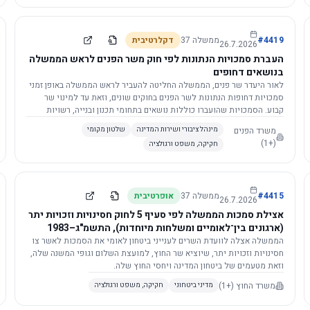
4419
#
ממשלה
37
דקלרטיבית
26.7.2026
העברת סמכויות הנתונות לפי חוק משר הפנים לראש הממשלה
בנושאים דחופים
לאור היעדר שר פנים, הממשלה החליטה להעביר לראש הממשלה באופן זמני
סמכויות דחופות הנתונות לשר הפנים בחוקים שונים, וזאת עד למינוי שר
קבוע. הסמכויות שהועברו כוללות נושאים בתחומי תכנון ובנייה, רשויות
מקומיות, כניסה לישראל, הסדרת מקומות רחצה ועוד, וההחלטה תובא
משרד הפנים
מינהל ציבורי ושירות המדינה
שלטון מקומי
לאישור הכנסת. עם מינוי שר פנים, הסמכויות יחזרו אליו אוטומטית.
(+1)
חקיקה, משפט ורגולציה
4415
#
ממשלה
37
אופרטיבית
26.7.2026
אצילת סמכות הממשלה לפי סעיף 5 לחוק חסינויות וזכויות יתר
(ארגונים בין־לאומיים ומשלחות מיוחדות), התשמ"ג–1983
לוועדת השרים לענייני ביטחון לאומי
הממשלה אצלה לוועדת השרים לענייני ביטחון לאומי את הסמכות לאשר צו
חסינויות וזכויות יתר, שיוציא שר החוץ, למועצת השלום וגופי המשנה שלה,
וזאת מטעמים של ביטחון המדינה ויחסי החוץ שלה.
משרד החוץ
(+1)
מדיני ביטחוני
חקיקה, משפט ורגולציה