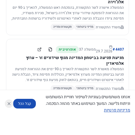
אלג'זירה
הממשלה אישרה לשר התקשורת, בהסכמת ראש הממשלה, להאריך ב-90 יום
את ההוראות להפסקת שידורי ערוץ אלג'זירה בישראל, סגירת משרדיו,
תפיסת ציודו והגבלת הגישה לאתרי האינטרנט ולשידוריו ברשתות החברתיות,
וזאת בשל פגיעה ממשית בביטחון המדינה.
משרד התקשורת
מדיני ביטחוני
תקשורת ומדיה
4407
#
ממשלה
37
אופרטיבית
29.7.2026
מניעת פגיעה בביטחון המדינה מגוף שידורים זר – ערוץ
אלמיאדין
הממשלה מאשרת לשר התקשורת להאריך ב-90 ימים את ההוראות למניעת
פגיעה בביטחון המדינה מערוץ אלמיאדין, הכוללות תפיסת ציוד, הגבלת גישה
לאתרי אינטרנט ושידורים חיים, בהתאם לחוק מניעת גוף שידורים זר.
משרד התקשורת
מדיני ביטחוני
תקשורת ומדיה
אנחנו משתמשים בעוגיות לשיפור חוויית המשתמש
וניתוח גלישה. המשך השימוש באתר מהווה הסכמה.
קבל הכל
מדיניות פרטיות
4421
#
ממשלה
37
אופרטיבית
26.7.2026
העתקת תשתית תקשורת פסיבית במסגרת קידום מיזמי
עוזר לחוקר
מנתח החלטות ממשלה
מנתח מדיניות
מה החליטו
דוחות המוניטור
תשתית
הממשלה מטילה על שרי האוצר והתקשורת לקדם תיקון לחוק לקידום
נגישות
|
פרטיות
|
CECI.AI
2026
©