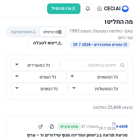
לג לתוכן הראשי
CECI
.
AI
צרו פרופיל
מה החליטו
מאגר החלטות הממשלה משנת 1993
כרטיסים
סטטיסטיקות
ועד היום
ייצוא לטבלה
נתונים מסונכרנים
• 29.7.2026
נמצאו
25,848
החלטות
4408
#
ממשלה
37
אופרטיבית
29.7.2026
מניעת פגיעה בביטחון המדינה מגוף שידורים זר – ערוץ