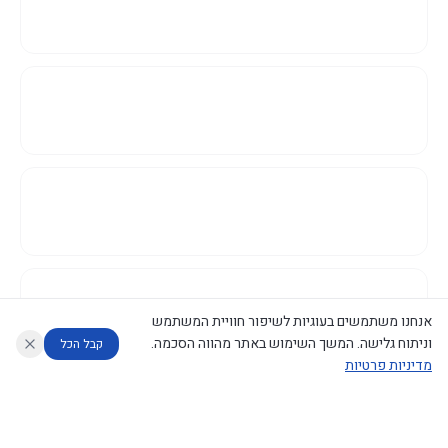
אנחנו משתמשים בעוגיות לשיפור חוויית המשתמש
וניתוח גלישה. המשך השימוש באתר מהווה הסכמה.
קבל הכל
מדיניות פרטיות
עוזר לחוקר
מנתח החלטות ממשלה
מנתח מדיניות
מה החליטו
דוחות המוניטור
נגישות
|
פרטיות
|
CECI.AI
2026
©