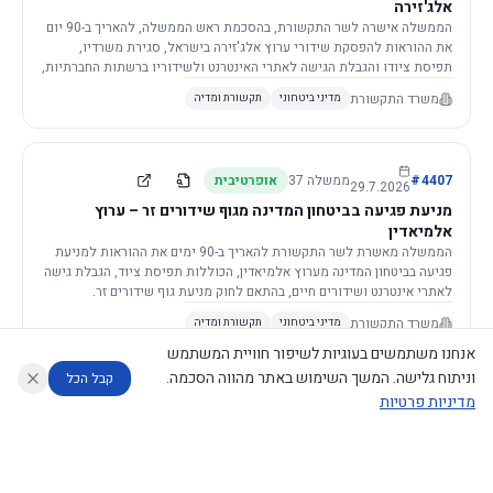
אלג'זירה
הממשלה אישרה לשר התקשורת, בהסכמת ראש הממשלה, להאריך ב-90 יום
את ההוראות להפסקת שידורי ערוץ אלג'זירה בישראל, סגירת משרדיו,
תפיסת ציודו והגבלת הגישה לאתרי האינטרנט ולשידוריו ברשתות החברתיות,
וזאת בשל פגיעה ממשית בביטחון המדינה.
משרד התקשורת
מדיני ביטחוני
תקשורת ומדיה
4407
#
ממשלה
37
אופרטיבית
29.7.2026
מניעת פגיעה בביטחון המדינה מגוף שידורים זר – ערוץ
אלמיאדין
הממשלה מאשרת לשר התקשורת להאריך ב-90 ימים את ההוראות למניעת
פגיעה בביטחון המדינה מערוץ אלמיאדין, הכוללות תפיסת ציוד, הגבלת גישה
לאתרי אינטרנט ושידורים חיים, בהתאם לחוק מניעת גוף שידורים זר.
משרד התקשורת
מדיני ביטחוני
תקשורת ומדיה
אנחנו משתמשים בעוגיות לשיפור חוויית המשתמש
וניתוח גלישה. המשך השימוש באתר מהווה הסכמה.
קבל הכל
מדיניות פרטיות
4421
#
ממשלה
37
אופרטיבית
26.7.2026
העתקת תשתית תקשורת פסיבית במסגרת קידום מיזמי
עוזר לחוקר
מנתח החלטות ממשלה
מנתח מדיניות
מה החליטו
דוחות המוניטור
תשתית
הממשלה מטילה על שרי האוצר והתקשורת לקדם תיקון לחוק לקידום
נגישות
|
פרטיות
|
CECI.AI
2026
©