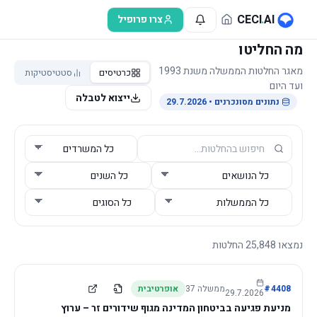
לג לתוכן הראשי
CECI
.
AI
צרו פרופיל
מה החליטו
מאגר החלטות הממשלה משנת 1993
כרטיסים
סטטיסטיקות
ועד היום
ייצוא לטבלה
נתונים מסונכרנים
• 29.7.2026
נמצאו
25,848
החלטות
4408
#
ממשלה
37
אופרטיבית
29.7.2026
מניעת פגיעה בביטחון המדינה מגוף שידורים זר – ערוץ