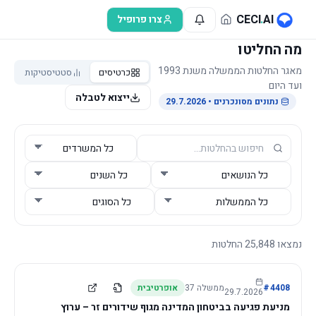
לג לתוכן הראשי
CECI
.
AI
צרו פרופיל
מה החליטו
מאגר החלטות הממשלה משנת 1993
כרטיסים
סטטיסטיקות
ועד היום
ייצוא לטבלה
נתונים מסונכרנים
• 29.7.2026
נמצאו
25,848
החלטות
4408
#
ממשלה
37
אופרטיבית
29.7.2026
מניעת פגיעה בביטחון המדינה מגוף שידורים זר – ערוץ