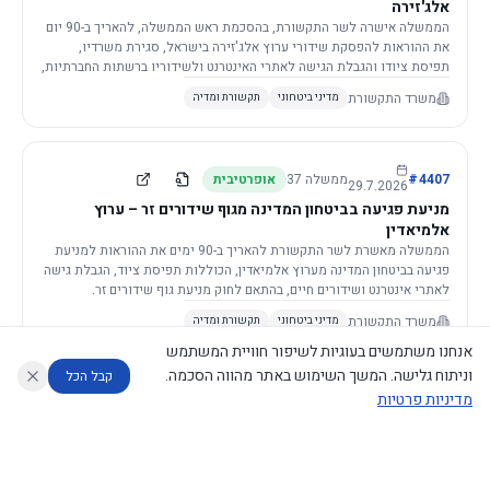
אלג'זירה
הממשלה אישרה לשר התקשורת, בהסכמת ראש הממשלה, להאריך ב-90 יום
את ההוראות להפסקת שידורי ערוץ אלג'זירה בישראל, סגירת משרדיו,
תפיסת ציודו והגבלת הגישה לאתרי האינטרנט ולשידוריו ברשתות החברתיות,
וזאת בשל פגיעה ממשית בביטחון המדינה.
משרד התקשורת
מדיני ביטחוני
תקשורת ומדיה
4407
#
ממשלה
37
אופרטיבית
29.7.2026
מניעת פגיעה בביטחון המדינה מגוף שידורים זר – ערוץ
אלמיאדין
הממשלה מאשרת לשר התקשורת להאריך ב-90 ימים את ההוראות למניעת
פגיעה בביטחון המדינה מערוץ אלמיאדין, הכוללות תפיסת ציוד, הגבלת גישה
לאתרי אינטרנט ושידורים חיים, בהתאם לחוק מניעת גוף שידורים זר.
משרד התקשורת
מדיני ביטחוני
תקשורת ומדיה
אנחנו משתמשים בעוגיות לשיפור חוויית המשתמש
וניתוח גלישה. המשך השימוש באתר מהווה הסכמה.
קבל הכל
מדיניות פרטיות
4421
#
ממשלה
37
אופרטיבית
26.7.2026
העתקת תשתית תקשורת פסיבית במסגרת קידום מיזמי
עוזר לחוקר
מנתח החלטות ממשלה
מנתח מדיניות
מה החליטו
דוחות המוניטור
תשתית
הממשלה מטילה על שרי האוצר והתקשורת לקדם תיקון לחוק לקידום
נגישות
|
פרטיות
|
CECI.AI
2026
©