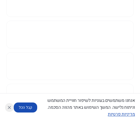
אנחנו משתמשים בעוגיות לשיפור חוויית המשתמש
וניתוח גלישה. המשך השימוש באתר מהווה הסכמה.
קבל הכל
מדיניות פרטיות
עוזר לחוקר
מנתח החלטות ממשלה
מנתח מדיניות
מה החליטו
דוחות המוניטור
נגישות
|
פרטיות
|
CECI.AI
2026
©