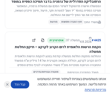
הרפובליקה הפדרלית של גרמניה בדבר תמיכה כספית במוסד
יד ושם, רשות הזיכרון לשואה ולגבורה
הממשלה אישרה פרוטוקול לשינוי הסכם עם ממשלת גרמניה, המאפשר
תמיכה כספית במוסד 'יד ושם' למטרות חקר, תיעוד, חינוך וזיכרון השואה,
והסמיכה את שר החוץ ליישם את ההחלטה.
משרד החוץ
חוץ הסברה ותפוצות
מורשת
4425
#
ממשלה
37
אופרטיבית
4.8.2026
הקמת הרשות הלאומית לרום הקרוב לקרקע – תיקון החלטת
ממשלה
ההחלטה מתקנת החלטת ממשלה קודמת בנוגע להקמת הרשות הלאומית
לרום הקרוב לקרקע, וכוללת הקצאה תקציבית של 14 מיליון ש"ח ממשרד
התחבורה והרחבת סמכויות מנכ"ל משרד התחבורה לצרף גופים נוספים
לוועדה המלווה.
משרד התחבורה והבטיחות
תחבורה ובטיחות בדרכים
בדרכים
(+1)
תקציב, פיננסים, ביטוח ומיסוי
אנחנו משתמשים בעוגיות לשיפור חוויית המשתמש
וניתוח גלישה. המשך השימוש באתר מהווה הסכמה.
קבל הכל
מדיניות פרטיות
4423
#
ממשלה
37
דקלרטיבית
30.7.2026
עוזר לחוקר
מנתח החלטות ממשלה
מנתח מדיניות
מה החליטו
דוחות המוניטור
מינויים למועצה לביקורת סרטים
הממשלה מאשרת את מינוי חמשת החברים למועצה לביקורת סרטים על ידי
נגישות
|
פרטיות
|
CECI.AI
2026
©