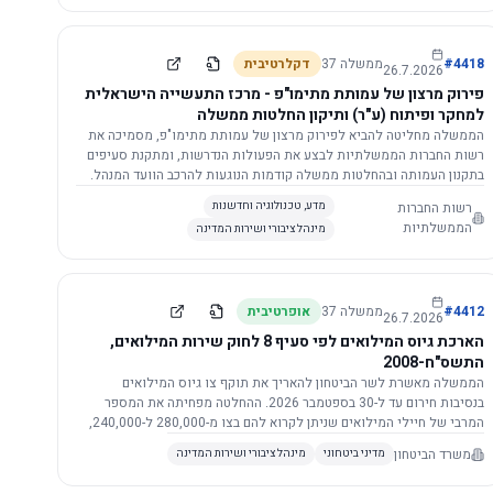
התשתית.
4418
#
ממשלה
37
דקלרטיבית
26.7.2026
פירוק מרצון של עמותת מתימו"פ - מרכז התעשייה הישראלית
למחקר ופיתוח (ע"ר) ותיקון החלטות ממשלה
הממשלה מחליטה להביא לפירוק מרצון של עמותת מתימו"פ, מסמיכה את
רשות החברות הממשלתיות לבצע את הפעולות הנדרשות, ומתקנת סעיפים
בתקנון העמותה ובהחלטות ממשלה קודמות הנוגעות להרכב הוועד המנהל.
רשות החברות
מדע, טכנולוגיה וחדשנות
הממשלתיות
מינהל ציבורי ושירות המדינה
4412
#
ממשלה
37
אופרטיבית
26.7.2026
הארכת גיוס המילואים לפי סעיף 8 לחוק שירות המילואים,
התשס"ח-2008
הממשלה מאשרת לשר הביטחון להאריך את תוקף צו גיוס המילואים
בנסיבות חירום עד ל-30 בספטמבר 2026. ההחלטה מפחיתה את המספר
המרבי של חיילי המילואים שניתן לקרוא להם בצו מ-280,000 ל-240,000,
ומסמיכה גורמים צבאיים לקרוא לחיילים לשירות תוך הגדרת תנאים לגיוס
משרד הביטחון
מדיני ביטחוני
מינהל ציבורי ושירות המדינה
חוזר.