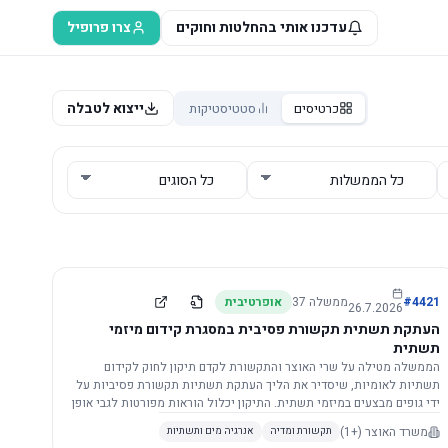
עדכנו אותי בהחלטות וחוקים
צרו פרופיל
ייצוא לטבלה
כרטיסים
סטטיסטיקות
4421
#
ממשלה
37
אופרטיבית
26.7.2026
העתקת תשתית תקשורת פסיבית במסגרת קידום מיזמי
תשתית
הממשלה מטילה על שרי האוצר והתקשורת לקדם תיקון לחוק לקידום
תשתיות לאומיות, שיסדיר את הליך העתקת תשתיות תקשורת פסיביות על
ידי גופים מבצעים במיזמי תשתית. התיקון יכלול הוראות מפורטות לגבי אופן
הביצוע, התייעצות עם ספקים מורשים, מועדי הודעות, תשלום עלויות
משרד האוצר
(+1)
תקשורת ומדיה
אנרגיה מים ותשתיות
לספקים, ודרישות לקבלנים מוסמכים, במטרה לייעל את קידום מיזמי