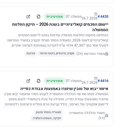
4420
#
ממשלה
37
אופרטיבית
26.7.2026
יישום הסכמים קואליציוניים בשנת 2026 – תיקון החלטת
הממשלה
ההחלטה מתקנת החלטות ממשלה קודמות בנוגע ליישום הסכמים
קואליציוניים לשנת 2026, ומאחדת מספר סעיפי תקציב במשרד המורשת
לסעיף אחד בסך 47,307 אלפי ש"ח לתמיכה בעמותות לשימור אתרים.
הסכום יופחת ב-3%, ויישום ההחלטה מותנה בקבלת חוות דעת מקצועית
משרד המורשת
(+2)
תקציב, פיננסים, ביטוח ומיסוי
מורשת
ומשפטית מהמשרד הרלוונטי, תוך הקפדה על נהלים קיימים ומניעת כפל
תקצוב. בנוסף, כל שינוי בסכומים הכוללים להסכמים קואליציוניים יגרור
הפחתה יחסית בסכום זה.
4416
#
ממשלה
37
אופרטיבית
26.7.2026
איסור יבוא של טובין שיוצרו באמצעות עבודת כפייה
הממשלה מנחה את שר הכלכלה והתעשייה לקבוע הסדר שיאסור יבוא טובין
שיוצרו באמצעות עבודת כפייה, ומטילה על צוות בין-משרדי לגבש מנגנון
ליישום אפקטיבי של האיסור, כולל קביעת גורם מחליט ורשימות רלוונטיות.
משרד הכלכלה והתעשייה
תעשייה מסחר ומשק
(+1)
חקיקה, משפט ורגולציה