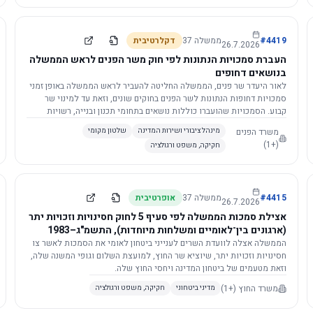
4419
#
ממשלה
37
דקלרטיבית
26.7.2026
העברת סמכויות הנתונות לפי חוק משר הפנים לראש הממשלה
בנושאים דחופים
לאור היעדר שר פנים, הממשלה החליטה להעביר לראש הממשלה באופן זמני
סמכויות דחופות הנתונות לשר הפנים בחוקים שונים, וזאת עד למינוי שר
קבוע. הסמכויות שהועברו כוללות נושאים בתחומי תכנון ובנייה, רשויות
מקומיות, כניסה לישראל, הסדרת מקומות רחצה ועוד, וההחלטה תובא
משרד הפנים
מינהל ציבורי ושירות המדינה
שלטון מקומי
לאישור הכנסת. עם מינוי שר פנים, הסמכויות יחזרו אליו אוטומטית.
(+1)
חקיקה, משפט ורגולציה
4415
#
ממשלה
37
אופרטיבית
26.7.2026
אצילת סמכות הממשלה לפי סעיף 5 לחוק חסינויות וזכויות יתר
(ארגונים בין־לאומיים ומשלחות מיוחדות), התשמ"ג–1983
לוועדת השרים לענייני ביטחון לאומי
הממשלה אצלה לוועדת השרים לענייני ביטחון לאומי את הסמכות לאשר צו
חסינויות וזכויות יתר, שיוציא שר החוץ, למועצת השלום וגופי המשנה שלה,
וזאת מטעמים של ביטחון המדינה ויחסי החוץ שלה.
משרד החוץ
(+1)
מדיני ביטחוני
חקיקה, משפט ורגולציה