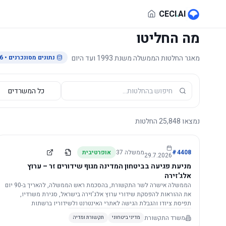
לג לתוכן הראשי
CECI
.
AI
מה החליטו
מאגר החלטות הממשלה משנת 1993 ועד היום
נתונים מסונכרנים
• 29.7.2026
נמצאו
25,848
החלטות
4408
#
ממשלה
37
אופרטיבית
29.7.2026
מניעת פגיעה בביטחון המדינה מגוף שידורים זר – ערוץ
אלג'זירה
הממשלה אישרה לשר התקשורת, בהסכמת ראש הממשלה, להאריך ב-90 יום
את ההוראות להפסקת שידורי ערוץ אלג'זירה בישראל, סגירת משרדיו,
תפיסת ציודו והגבלת הגישה לאתרי האינטרנט ולשידוריו ברשתות
החברתיות, וזאת בשל פגיעה ממשית בביטחון המדינה.
משרד התקשורת
מדיני ביטחוני
תקשורת ומדיה